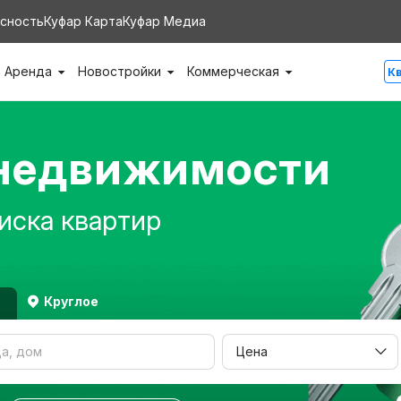
сность
Куфар Карта
Куфар Медиа
Аренда
Новостройки
Коммерческая
К
 недвижимости
иска квартир
Круглое
Цена