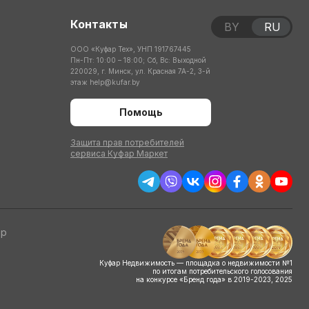
Контакты
BY
RU
ООО «Куфар Тех», УНП 191767445
Пн-Пт: 10:00 – 18:00; Сб, Вс: Выходной
220029, г. Минск, ул. Красная 7А-2, 3-й
этаж
help@kufar.by
Помощь
Защита прав потребителей
сервиса Куфар Маркет
тр
Куфар Недвижимость — площадка о недвижимости №1
по итогам потребительского голосования
на конкурсе «Бренд года» в 2019-2023, 2025