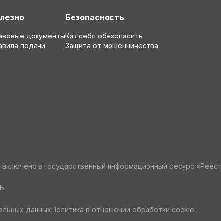
лезно
Безопасность
авовые документы
Как себя обезопасить
авила подачи
Защита от мошенничества
» включено в государственный информационный ресурс «Реес
Б.
альных данных
Политика в отношении обработки cookie