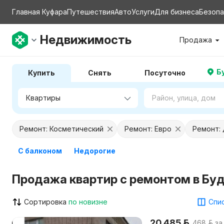
Главная Куфара
Путешествия
Авто
Услуги
Для бизнеса
Безопа
Недвижимость
Продажа
Б
Купить
Снять
Посуточно
Ремонт: Косметический
Ремонт: Евро
Ремонт:
С балконом
Недорогие
Продажа квартир с ремонтом в Бу
Сортировка
по новизне
Спис
20 485 р.
468 р. за