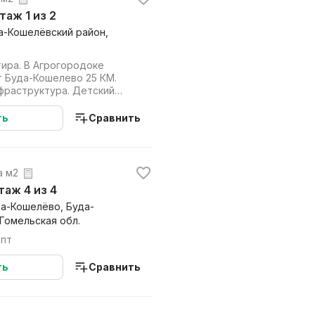
этаж 1 из 2
а-Кошелёвский район,
тира. В Агрогородоке
фраструктура. Детский
газин...
ть
Сравнить
за м2
этаж 4 из 4
уда-Кошелёво, Буда-
Гомельская обл.
опт
ть
Сравнить