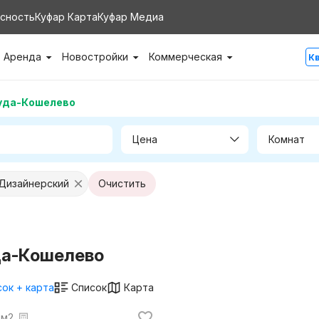
сность
Куфар Карта
Куфар Медиа
Аренда
Новостройки
Коммерческая
К
уда-Кошелево
Цена
Комнат
 Дизайнерский
Очистить
да-Кошелево
ок + карта
Список
Карта
 м2