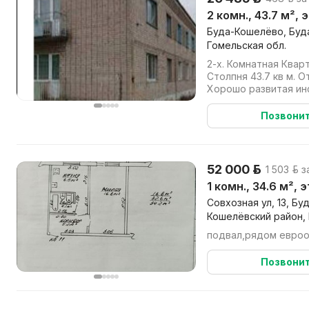
2 комн., 43.7 м², 
Буда-Кошелёво, Буд
Гомельская обл.
2-х. Комнатная Квар
Столпня 43.7 кв м. От Буда-Кошелево 25 КМ.
Хорошо развитая ин
сад. Школа. Почта. Ма
Позвони
52 000 р.
1 503 р. 
1 комн., 34.6 м², 
Совхозная ул, 13, Б
Кошелёвский район, 
подвал,рядом евро
Позвони