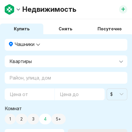
+
Недвижимость
Купить
Снять
Посуточно
Чашники
$
Комнат
1
2
3
4
5+