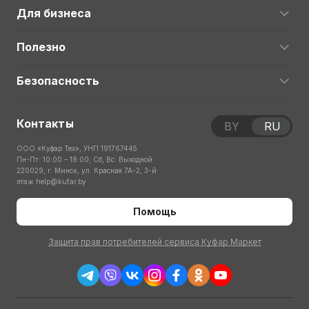
Для бизнеса
Полезно
Безопасность
Контакты
BY
RU
ООО «Куфар Тех», УНП 191767445
Пн-Пт: 10:00 – 18:00; Сб, Вс: Выходной
220029, г. Минск, ул. Красная 7А-2, 3-й
этаж
help@kufar.by
Помощь
Защита прав потребителей сервиса Куфар Маркет