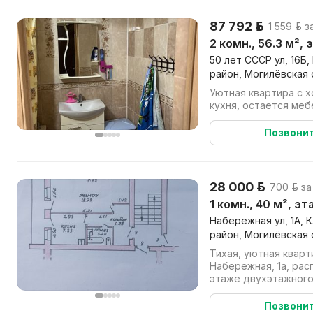
87 792 р.
1 559 р. з
2 комн., 56.3 м², 
50 лет СССР ул, 16Б
район, Могилёвская 
Уютная квартира с 
кухня, остается меб
Позвони
28 000 р.
700 р. за
1 комн., 40 м², эт
Набережная ул, 1А, 
район, Могилёвская 
Тихая, уютная кварт
Набережная, 1а, ра
этаже двухэтажного
(на лестничной площа
Позвони