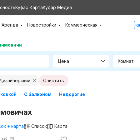
сность
Куфар Карта
Куфар Медиа
Аренда
Новостройки
Коммерческая
К
лимовичи
Цена
Комнат
 Дизайнерский
Очистить
рковкой
С балконом
Недорогие
имовичах
ок + карта
Список
Карта
а м2