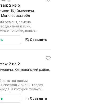
 этаж 2 из 5
лок, 16, Климовичи,
 Могилёвская обл.
ий ремонт, замена
вода,канализации,
яжные потолки, новые
вроопт, детский са...
ть
Сравнить
этаж 2 из 2
лимовичи, Климовичский район,
абсолютно новым
я светлая и очень теплая
орода, в которой только
 косметичес...
ть
Сравнить