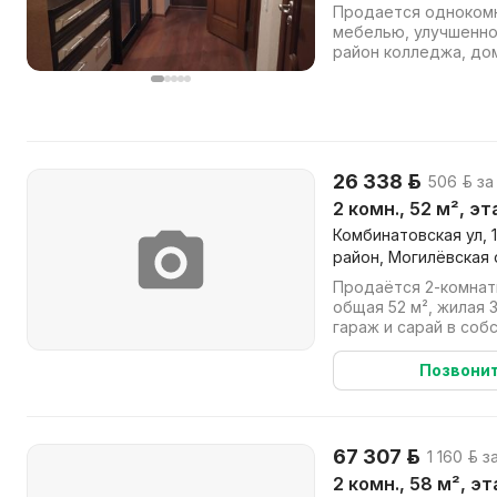
Продается однокомн
мебелью, улучшенной пла
район колледжа, дом
26 338 р.
506 р. за
2 комн., 52 м², эт
Комбинатовская ул, 
район, Могилёвская 
Продаётся 2-комнат
общая 52 м², жилая 3
гараж и сарай в собственност
центральное отоплен
Позвони
67 307 р.
1 160 р. з
2 комн., 58 м², э