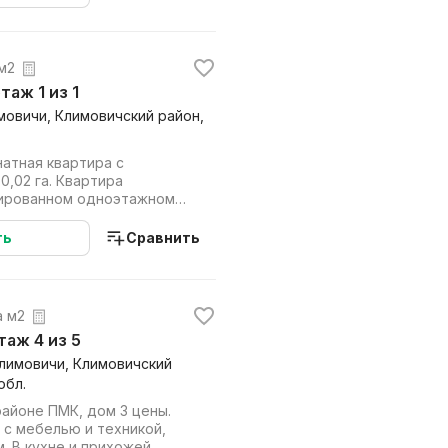
 м2
этаж 1 из 1
имовичи, Климовичский район,
атная квартира с
. Квартира
кированном одноэтажном
двухквартирном доме. ...
ть
Сравнить
за м2
этаж 4 из 5
 Климовичи, Климовичский
обл.
айоне ПМК, дом 3 цены.
 с мебелью и техникой,
. В кухне и прихожей