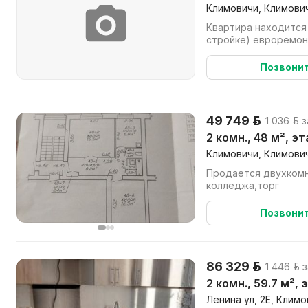
Климовичи, Климович
Квартира находится
стройке) евроремон
Позвони
49 749 р.
1 036 р. 
2 комн., 48 м², э
Климовичи, Климович
Продается двухкомн
колледжа,торг
Позвони
86 329 р.
1 446 р. 
2 комн., 59.7 м², 
Ленина ул, 2Е, Клим