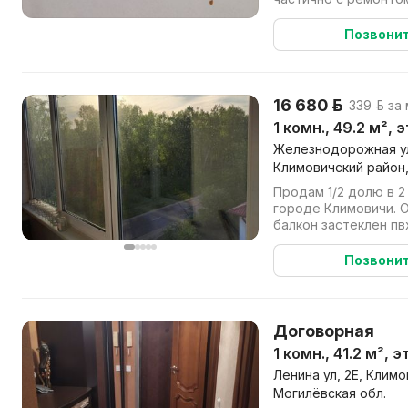
лежит плитка, в комн
Позвони
16 680 р.
339 р. за
1 комн., 49.2 м², 
Железнодорожная ул
Климовичский район,
Продам 1/2 долю в 2
городе Климовичи. О
балкон застеклен пв
проживает, не зареги
Позвони
Договорная
1 комн., 41.2 м², 
Ленина ул, 2Е, Клим
Могилёвская обл.