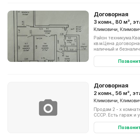
Договорная
3 комн., 80 м², э
Климовичи, Климович
Район техникума.Кв
кв.м.Цена договорна
наличный и безналич
использованием кред
Позвони
Договорная
2 комн., 56 м², э
Климовичи, Климович
Продам 2 - х комнатн
СССР. Есть гараж и 
Позвони