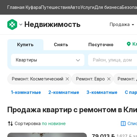
Главная Куфара
Путешествия
Авто
Услуги
Для бизнеса
Безопа
Недвижимость
Продажа
К
Купить
Снять
Посуточно
Ремонт: Косметический
Ремонт: Евро
Ремонт:
1-комнатные
2-комнатные
3-комнатные
С па
Продажа квартир с ремонтом в Кл
Сортировка
по новизне
Спис
79 013 р.
1 627 р. з