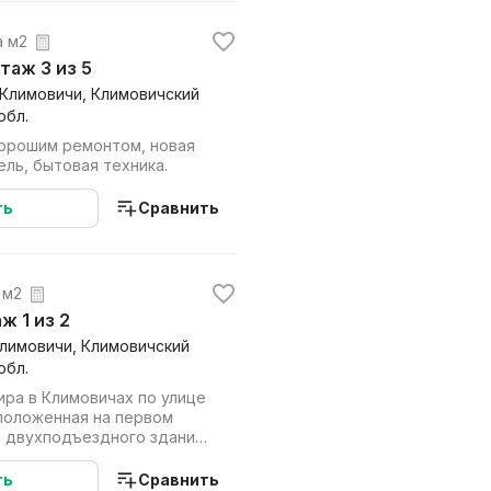
а м2
этаж 3 из 5
, Климовичи, Климовичский
обл.
хорошим ремонтом, новая
ель, бытовая техника.
ть
Сравнить
 м2
аж 1 из 2
Климовичи, Климовичский
обл.
ира в Климовичах по улице
сположенная на первом
 двухподъездного здания
дке...
ть
Сравнить