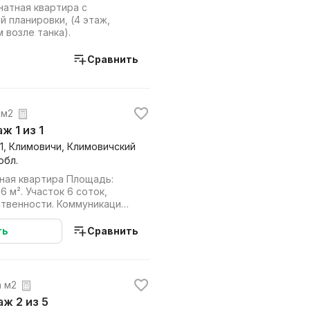
атная квартира с
нировки, (4 этаж,
 возле танка).
Сравнить
 м2
аж 1 из 1
11, Климовичи, Климовичский
обл.
ная квартира Площадь:
6 м². Участок 6 соток,
и. Коммуникации:
ие...
ть
Сравнить
а м2
таж 2 из 5