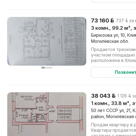
73 160 р.
737 р. за
3 комн., 99.2 м², 
Бирюзова ул, 10, Кл
Могилёвская обл.
Продается трехкомн
участком площадью 0,02 га
расположена в бло
Позвони
38 043 р.
1 126 р. 
1 комн., 33.8 м², 
50 лет СССР ул, 21,
район, Могилёвская 
Продам квартиру в р
Квартира продается
частично с ремонтом