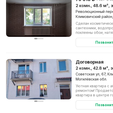
2 комн., 48.6 м²,
Революционный переу
Климовичский район,
Сделан косметическ
сантехники, водопро
поклеены обои, нат
двери, окна. Рядом Е
Позвони
Договорная
2 комн., 42.8 м², 
Советская ул, 67, К
Могилёвская обл.
Уютная квартира с 
ремонтом! Продаетс
квартира в центре г
что завершен полный
Позвони