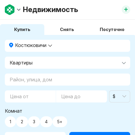
+
Недвижимость
Купить
Снять
Посуточно
Костюковичи
$
Комнат
1
2
3
4
5+