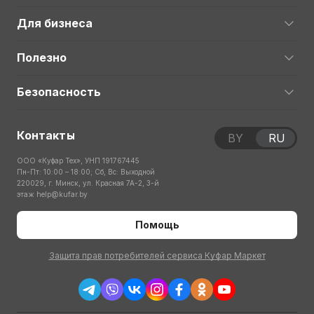
Для бизнеса
Полезно
Безопасность
Контакты
BY
RU
ООО «Куфар Тех», УНП 191767445
Пн-Пт: 10:00 – 18:00; Сб, Вс: Выходной
220029, г. Минск, ул. Красная 7А-2, 3-й
этаж
help@kufar.by
Помощь
Защита прав потребителей сервиса Куфар Маркет