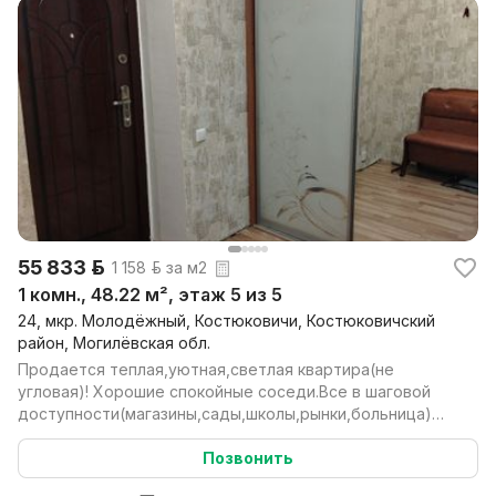
55 833 р.
1 158 р. за м2
1 комн., 48.22 м², этаж 5 из 5
24, мкр. Молодёжный, Костюковичи, Костюковичский
район, Могилёвская обл.
Продается теплая,уютная,светлая квартира(не
угловая)! Хорошие спокойные соседи.Все в шаговой
доступности(магазины,сады,школы,рынки,больница)
есть парк...
Позвонить