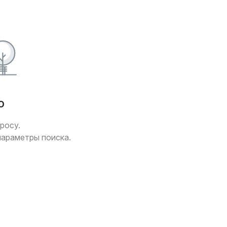
о
росу.
параметры поиска.