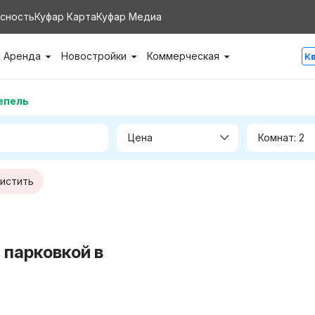
сность
Куфар Карта
Куфар Медиа
Аренда
Новостройки
Коммерческая
К
епель
Цена
Комнат: 2
истить
 парковкой в