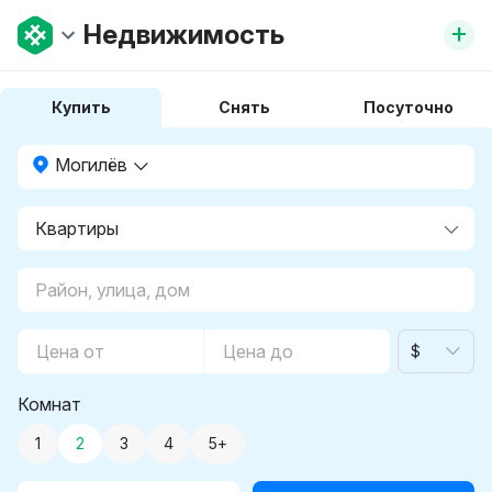
+
Недвижимость
Купить
Снять
Посуточно
Могилёв
$
Комнат
1
2
3
4
5+