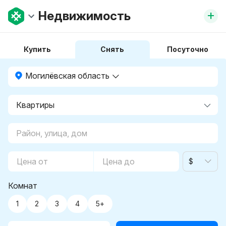
+
Недвижимость
Купить
Снять
Посуточно
Могилёвская область
$
Комнат
1
2
3
4
5+