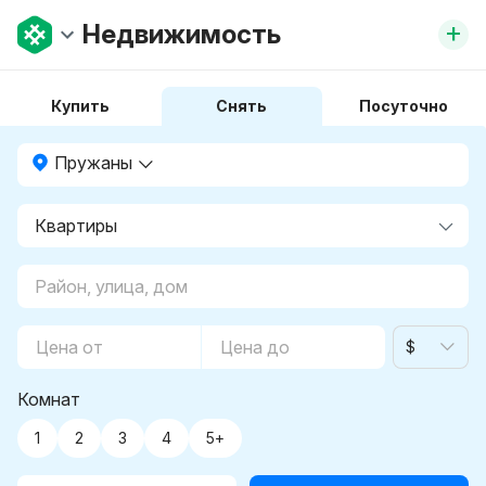
+
Недвижимость
Купить
Снять
Посуточно
Пружаны
$
Комнат
1
2
3
4
5+