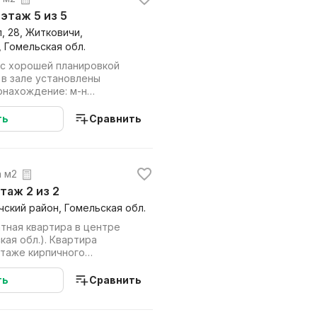
, этаж 5 из 5
, 28, Житковичи,
 Гомельская обл.
 с хорошей планировкой
ахождение: м-н
Социалистичес...
ть
Сравнить
а м2
этаж 2 из 2
ский район, Гомельская обл.
тная квартира в центре
кая обл.). Квартира
рпичного
 9,3 м2. Пр...
ть
Сравнить