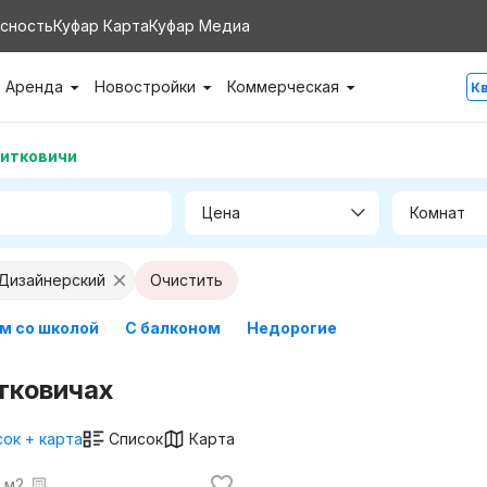
сность
Куфар Карта
Куфар Медиа
Аренда
Новостройки
Коммерческая
К
итковичи
Цена
Комнат
 Дизайнерский
Очистить
м со школой
С балконом
Недорогие
тковичах
ок + карта
Список
Карта
а м2