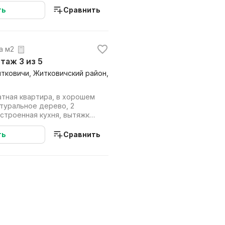
ть
Сравнить
за м2
 этаж 3 из 5
итковичи, Житковичский район,
атная квартира, в хорошем
туральное дерево, 2
строенная кухня, вытяжка,
 ...
ть
Сравнить