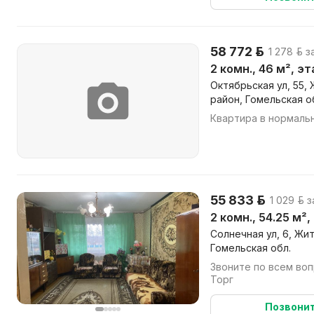
58 772 р.
1 278 р. з
2 комн., 46 м², э
Октябрьская ул, 55,
район, Гомельская о
Квартира в нормаль
55 833 р.
1 029 р. 
2 комн., 54.25 м²
Солнечная ул, 6, Жи
Гомельская обл.
Звоните по всем вопросам Тамар
Торг
Позвони