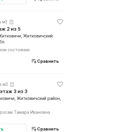
а м2
таж 2 из 5
 Житковичи, Житковичский
бл.
ном состоянии.
Сравнить
за м2
, этаж 3 из 3
тковичи, Житковичский район,
а Ивановна
ть
Сравнить