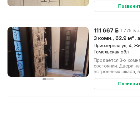
Позвони
111 667 р.
1 775 р. 
3 комн., 62.9 м²,
Приозёрная ул, 4, Ж
Гомельская обл.
Продаётся 3-х комн
состоянии. Двери на
встроенных шкафа, в
духовой шкаф, газовая
Позвони