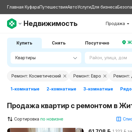
Главная Куфара
Путешествия
Авто
Услуги
Для бизнеса
Безопа
Недвижимость
Продажа
Ж
Купить
Снять
Посуточно
Ремонт: Косметический
Ремонт: Евро
Ремонт:
1-комнатные
2-комнатные
3-комнатные
Рядо
Продажа квартир с ремонтом в Жи
Сортировка
по новизне
Спис
61 708 р.
1 323 р. з