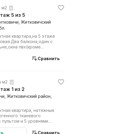
а м2
этаж 5 из 5
Житковичи, Житковичский
бл.
тная квартира,на 5 этаже
овая.Два балкона,один с
льне,окна пвх(кроме
овы...
Сравнить
за м2
этаж 1 из 2
чи, Житковичский район,
атная квартира, натяжные
ргенного тканевого
 пультом и 5 уровнями
о пакет...
ть
Сравнить