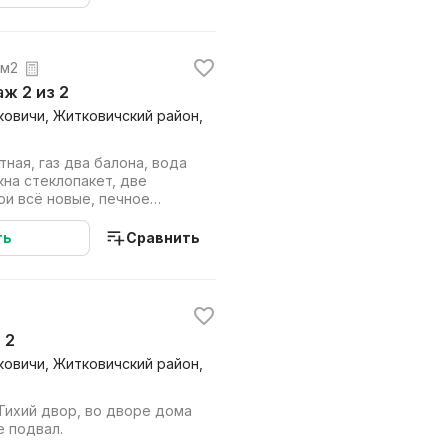
 м2
аж 2 из 2
тковичи, Житковичский район,
ная, газ два балона, вода
кна стеклопакет, две
ри всё новые, печное
ещение ...
ть
Сравнить
 2
тковичи, Житковичский район,
.Тихий двор, во дворе дома
е подвал.