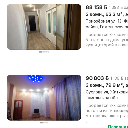
88 158 р.
1 393 р. з
3 комн., 63.3 м², 
Приозёрная ул, 13, 
район, Гомельская о
Продается 3-х комна
5-этажного дома,угл
кухни ,второй в спа
балкона в спальне),н
90 803 р.
1 136 р. 
3 комн., 79.9 м², 
Суслова ул, Житкови
Гомельская обл.
Продаётся 3-х комн
потолки из гиппоале
материала, люстры с
подсветки, все стекл
Позвони