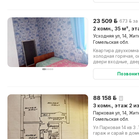
23 509 р.
673 р. за
2 комн., 35 м², эт
Усходняя ул, 14, Жи
Гомельская обл.
Квартира двухкомнат
холодная горячая, о
двери входные, две
отопление, есть пом
Позвони
88 158 р.
3 комн., этаж 2 из
Парковая ул, 14, Жи
Гомельская обл.
Ул Парковая 14 кв 3 
гараж и сарай в дом