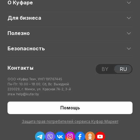
О Куфаре
Для бизнеса
Полезно
Безопасность
Контакты
BY
RU
ООО «Куфар Тех», УНП 191767445
Пн-Пт: 10:00 – 18:00; Сб, Вс: Выходной
220029, г. Минск, ул. Красная 7А-2, 3-й
этаж
help@kufar.by
Помощь
Защита прав потребителей сервиса Куфар Маркет