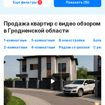
Ещё фильтры
Показать
(15)
1
Продажа квартир с видео обзором
в Гродненской области
1-комнатные
3-комнатные
В новостройке
Больш
2-комнатные
4-комнатные
Рядом со школой
С рем