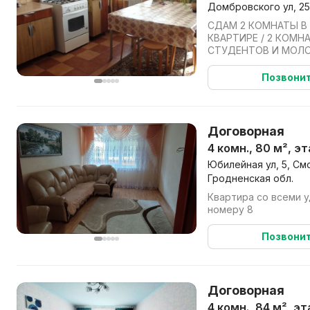
Домбровского ул, 25
СДАМ 2 КОМНАТЫ В
КВАРТИРЕ / 2 КОМН
СТУДЕНТОВ И МОЛ
СПЕЦИАЛИСТОВ.ИН
ГРАЖДАНАМ С ЖИВОТ
Позвони
Договорная
4 комн., 80 м², э
Юбилейная ул, 5, См
Гродненская обл.
Квартира со всеми у
номеру 8
Позвони
Договорная
4 комн., 84 м², эт