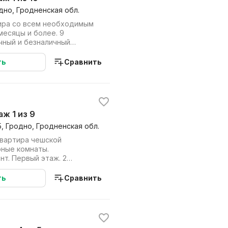
одно, Гродненская обл.
тира со всем необходимым
месяцы и более. 9
чный и безналичный
ть
Сравнить
аж 1 из 9
5, Гродно, Гродненская обл.
вартира чешской
рные комнаты.
т. Первый этаж. 2
 мебелью.
ть
Сравнить