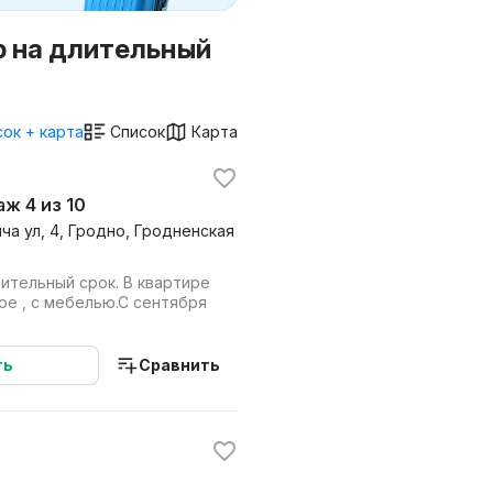
р на длительный
ок + карта
Список
Карта
таж 4 из 10
а ул, 4, Гродно, Гродненская
ительный срок. В квартире
ое , с мебелью.С сентября
ть
Сравнить