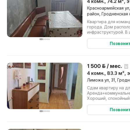
4 комн., 74.2 м², 
Красноармейская ул,
район, Гродненская 
Квартира для коман
города. Дом распол
инфраструктурой. В
находятся [супермарк
Позвони
1 500 р. / мес.
4 комн., 83.3 м², 
Лиможа ул, 31, Гродн
Сдам квартиру на дл
Аренда+коммунальные платежи
Хороший, спокойный
Позвони