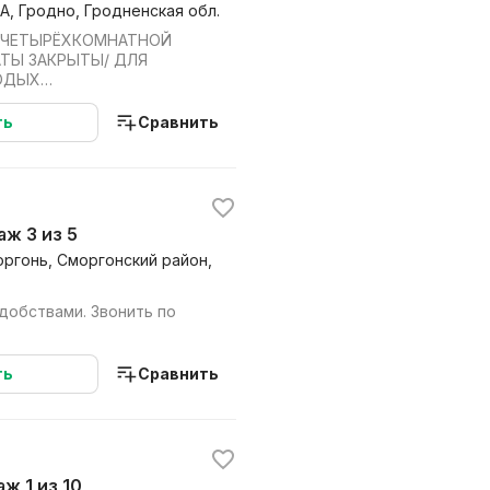
А, Гродно, Гродненская обл.
 ЧЕТЫРЁХКОМНАТНОЙ
АТЫ ЗАКРЫТЫ/ ДЛЯ
ОДЫХ
ОСТРАННЫМ ГРАЖДАНАМ И
НЫМИ НЕ ...
ть
Сравнить
таж 3 из 5
оргонь, Сморгонский район,
добствами. Звонить по
ть
Сравнить
аж 1 из 10