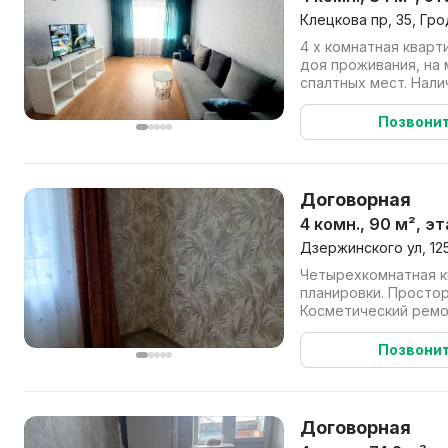
Клецкова пр, 35, Гр
4 х комнатная квар
доя проживания, на 
спалтных мест. Нали
расчет.
Позвони
Договорная
4 комн., 90 м², эт
Дзержинского ул, 12
Четырехкомнатная к
планировки. Просто
Косметический ремон
балкона. Частично с
Позвони
Договорная