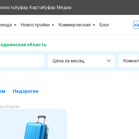
сность
Куфар Карта
Куфар Медиа
ренда
Новостройки
Коммерческая
Блог
К
родненская область
Цена за месяц
Комнат
ом
Недорогие
ой области