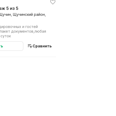
таж 5 из 5
 Щучин, Щучинский район,
дировочных и гостей
 пакет документов,любая
 суток
ть
Сравнить