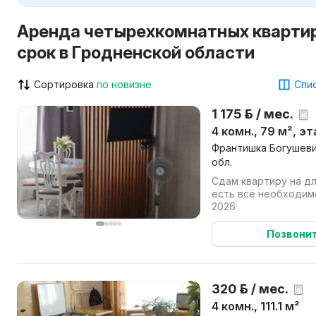
Аренда четырехкомнатных кварти
срок в Гродненской области
Сортировка
по новизне
Спис
1 175 р. / мес.
4 комн., 79 м², э
Франтишка Богушевич
обл.
Сдам квартиру на дл
есть всё необходим
2026
Позвони
320 р. / мес.
4 комн., 111.1 м²