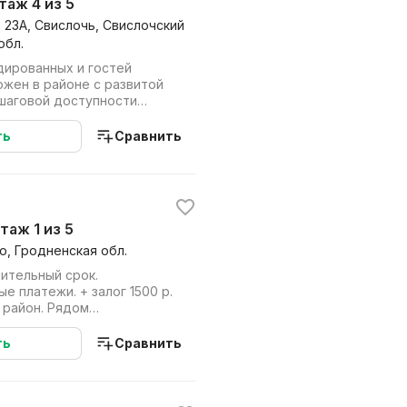
этаж 4 из 5
 23А, Свислочь, Свислочский
обл.
дированных и гостей
ожен в районе с развитой
 шаговой доступности
ет, аптеки...
ть
Сравнить
этаж 1 из 5
о, Гродненская обл.
ительный срок.
. + залог 1500 р.
 район. Рядом
поликлиника, школа, ТЦ. Квартира полн...
ть
Сравнить