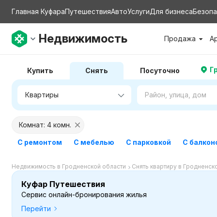
Главная Куфара
Путешествия
Авто
Услуги
Для бизнеса
Безопа
Недвижимость
Продажа
А
Г
Купить
Снять
Посуточно
Комнат: 4 комн.
С ремонтом
С мебелью
С парковкой
С балкон
Недвижимость в Гродненской области
Снять квартиру в Гродненск
Куфар Путешествия
Сервис онлайн-бронирования жилья
Перейти