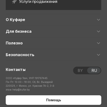
Услуги продвижения
О Куфаре
Для бизнеса
Полезно
Безопасность
Контакты
BY
RU
ООО «Куфар Тех», УНП 191767445
Пн-Пт: 10:00 – 18:00; Сб, Вс: Выходной
220029, г. Минск, ул. Красная 7А-2, 3-й
этаж
help@kufar.by
Помощь