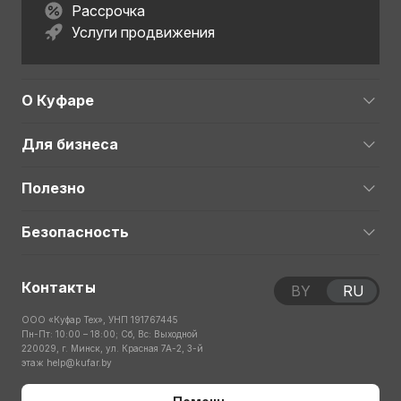
Рассрочка
Услуги продвижения
О Куфаре
Для бизнеса
Полезно
Безопасность
Контакты
BY
RU
ООО «Куфар Тех», УНП 191767445
Пн-Пт: 10:00 – 18:00; Сб, Вс: Выходной
220029, г. Минск, ул. Красная 7А-2, 3-й
этаж
help@kufar.by