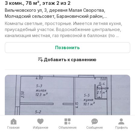
3 комн., 78 м², этаж 2 из 2
Вильчковского ул, 3, деревня Малая Своротва,
Молчадский сельсовет, Барановичский район,
Брестская обл.
Комнаты светлые, просторные. Имеется летняя кухня,
приусадебный участок. Водоснабжение центральное,
канализация местная, газ привозной в баллонах (по ...
Позвонить
Добавить к сравнению
Главная
Избранное
Объявления
Сообщения
Профиль