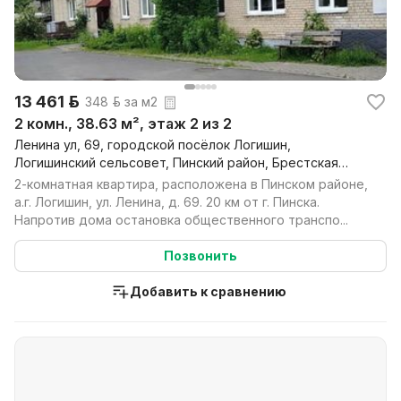
13 461 р.
348 р. за м2
2 комн., 38.63 м², этаж 2 из 2
Ленина ул, 69, городской посёлок Логишин,
Логишинский сельсовет, Пинский район, Брестская
обл.
2-комнатная квартира, расположена в Пинском районе,
а.г. Логишин, ул. Ленина, д. 69. 20 км от г. Пинска.
Напротив дома остановка общественного транспо...
Позвонить
Добавить к сравнению