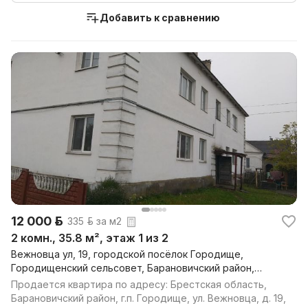
Добавить к сравнению
12 000 р.
335 р. за м2
2 комн., 35.8 м², этаж 1 из 2
Вежновца ул, 19, городской посёлок Городище,
Городищенский сельсовет, Барановичский район,
Брестская обл.
Продается квартира по адресу: Брестская область,
Барановичский район, г.п. Городище, ул. Вежновца, д. 19,