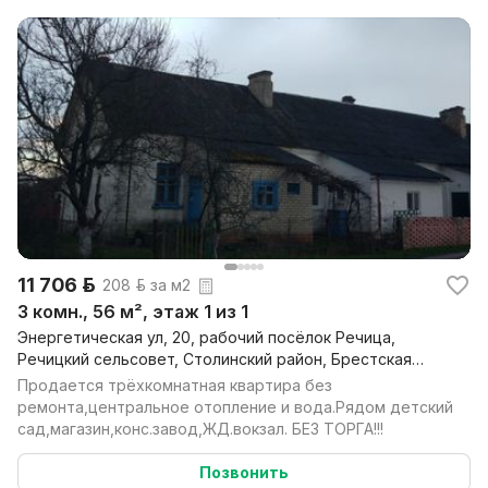
11 706 р.
208 р. за м2
3 комн., 56 м², этаж 1 из 1
Энергетическая ул, 20, рабочий посёлок Речица,
Речицкий сельсовет, Столинский район, Брестская
обл.
Продается трёхкомнатная квартира без
ремонта,центральное отопление и вода.Рядом детский
сад,магазин,конс.завод,ЖД.вокзал. БЕЗ ТОРГА!!!
Позвонить