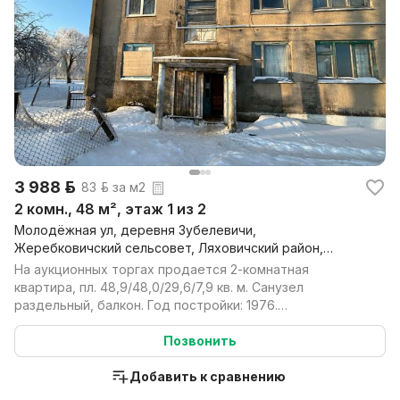
3 988 р.
83 р. за м2
2 комн., 48 м², этаж 1 из 2
Молодёжная ул, деревня Зубелевичи,
Жеребковичский сельсовет, Ляховичский район,
Брестская обл.
На аукционных торгах продается 2-комнатная
квартира, пл. 48,9/48,0/29,6/7,9 кв. м. Санузел
раздельный, балкон. Год постройки: 1976.
Конструктивные хар...
Позвонить
Добавить к сравнению