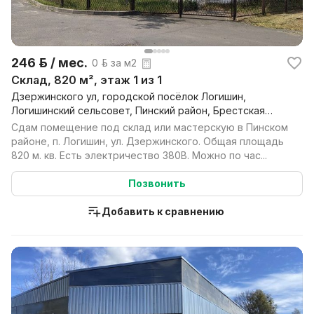
246 р. / мес.
0 р. за м2
Склад, 820 м², этаж 1 из 1
Дзержинского ул, городской посёлок Логишин,
Логишинский сельсовет, Пинский район, Брестская
обл.
Сдам помещение под склад или мастерскую в Пинском
районе, п. Логишин, ул. Дзержинского. Общая площадь
820 м. кв. Есть электричество 380В. Можно по час...
Позвонить
Добавить к сравнению