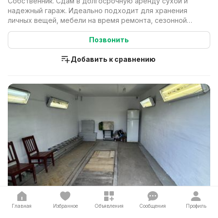
Собственник. Сдам в долгосрочную аренду сухой и
надежный гараж. Идеально подходит для хранения
личных вещей, мебели на время ремонта, сезонной
резины,...
Позвонить
Добавить к сравнению
294 р. / мес.
Главная
Избранное
Объявления
Сообщения
Профиль
Сдам гараж Новинки