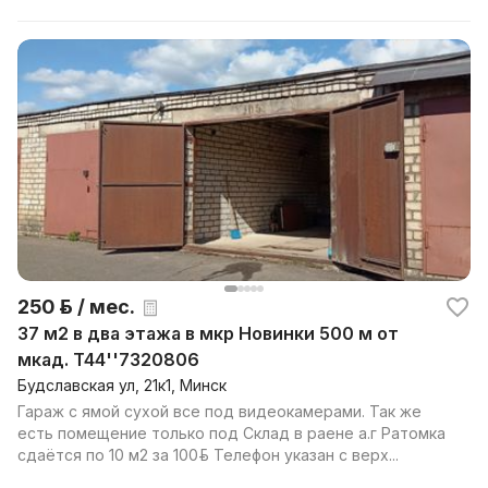
250 р. / мес.
37 м2 в два этажа в мкр Новинки 500 м от
мкад. Т44''7320806
Будславская ул, 21к1, Минск
Гараж с ямой сухой все под видеокамерами. Так же
есть помещение только под Склад в раене а.г Ратомка
сдаётся по 10 м2 за 100руб. Телефон указан с верх...