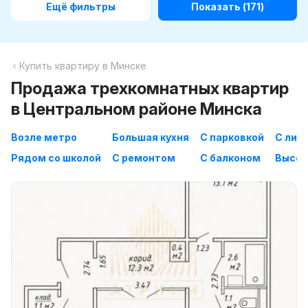
Ещё фильтры
Показать
(171)
Купить квартиру в Минске
Продажа трехкомнатных квартир
в Центральном районе Минска
Возле метро
Большая кухня
С парковкой
С лиф
Рядом со школой
С ремонтом
С балконом
Высок