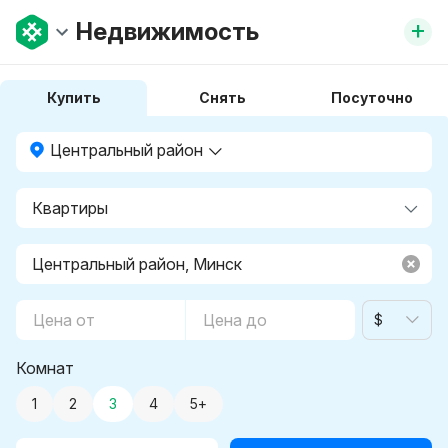
+
Недвижимость
Купить
Снять
Посуточно
Центральный район
$
Комнат
1
2
3
4
5+