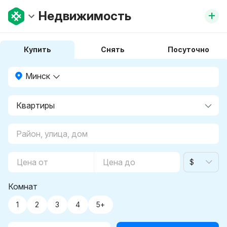
+
Недвижимость
Купить
Снять
Посуточно
Минск
$
Комнат
1
2
3
4
5+