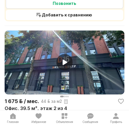
Позвонить
Добавить к сравнению
1 675 р. / мес.
44 р. за м2
Офис, 39.5 м², этаж 2 из 4
Долгобродская ул, 16, Минск
Смотрите видео обзор! Твое место для Успеха! Офис
Главная
Избранное
Объявления
Сообщения
Профиль
(39,5 м²) в самом сердце бизнес-центра Минска на