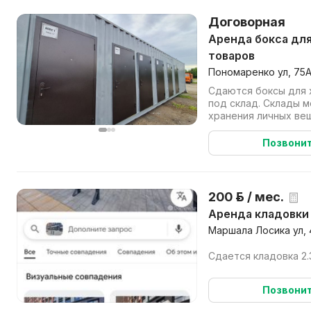
Договорная
Аренда бокса для хранения вещей и
товаров
Пономаренко ул, 75А
Сдаются боксы для 
под склад. Склады 
хранения личных вещ
мотоциклов, инструме
Позвони
200 р. / мес.
Аренда кладовки
Маршала Лосика ул, 
Сдается кладовка 2.
Позвони