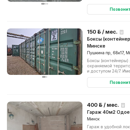
не будут попадать на 
Позвони
150 р. / мес.
Боксы (контейнеры) для хранения в
Минске
Пушкина пр, 68к17, М
Боксы (контейнеры)
охраняемой террит
и доступом 24/7. И
Позвони
400 р. / мес.
Гараж 40м2 Одое
Минск
Гараж в удобной лок