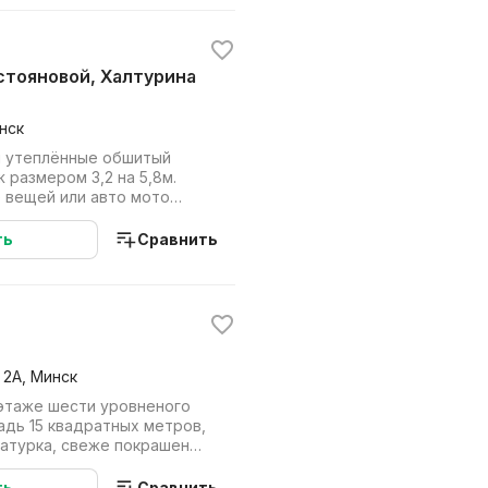
нск
й утеплённые обшитый
 размером 3,2 на 5,8м.
е вещей или авто мото
ьный срок....
ть
Сравнить
 2А, Минск
 этаже шести уровненого
адь 15 квадратных метров,
катурка, свеже покрашено,
..
ть
Сравнить