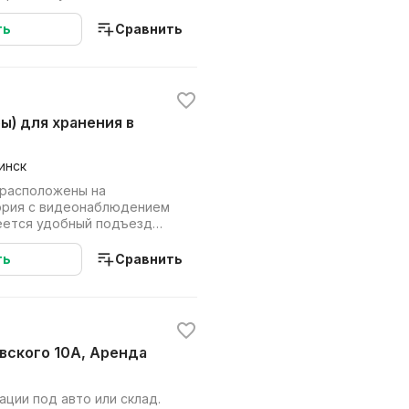
а...
ть
Сравнить
инск
 расположены на
ория с видеонаблюдением
меется удобный подъезд
для всех видов транспорта. Предла...
ть
Сравнить
вского 10А, Аренда
ации под авто или склад.