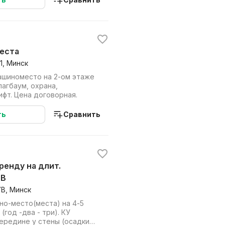
еста
1, Минск
ашиноместо на 2-ом этаже
лагбаум, охрана,
фт. Цена договорная.
ть
Сравнить
7В
В, Минск
но-место(места) на 4-5
год -два - три). КУ