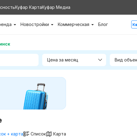
сность
Куфар Карта
Куфар Медиа
ренда
Новостройки
Коммерческая
Блог
К
инск
Цена за месяц
е
ок + карта
Список
Карта