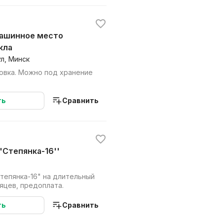
кла
л, Минск
 хранение
ть
Сравнить
''Степянка-16''
тепянка-16" на длительный
яцев, предоплата.
ть
Сравнить