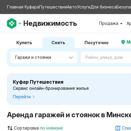
Главная Куфара
Путешествия
Авто
Услуги
Для бизнеса
Безопа
Недвижимость
Продажа
А
М
Купить
Снять
Посуточно
Куфар Путешествия
Сервис онлайн-бронирования жилья
Перейти
Аренда гаражей и стоянок в Минск
Сортировка
по новизне
Спис