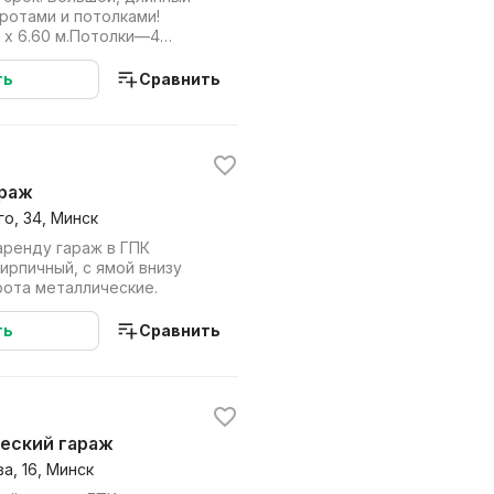
ротами и потолками!
 х 6.60 м.Потолки—4
2.50 х 2.6...
ть
Сравнить
араж
о, 34, Минск
аренду гараж в ГПК
ирпичный, с ямой внизу
рота металлические.
ть
Сравнить
ческий гараж
а, 16, Минск