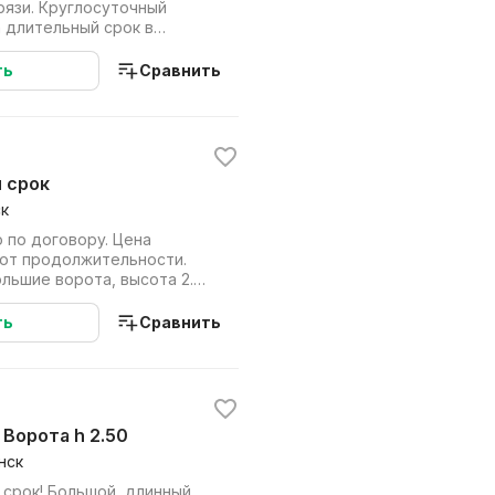
суточный
а длительный срок в
ть
Сравнить
й срок
ск
 по договору. Цена
 от продолжительности.
льшие ворота, высота 2.5
та п...
ть
Сравнить
 Ворота h 2.50
нск
 срок! Большой, длинный