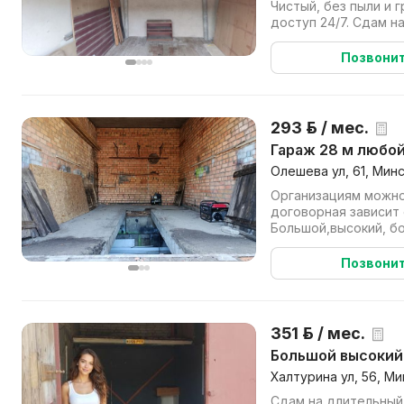
Чистый, без пыли и грязи. Кругло
доступ 24/7. Сдам н
хорошие р...
Позвони
293 р. / мес.
Гараж 28 м любо
Олешева ул, 61, Мин
Организациям можно
договорная зависит
Большой,высокий, бо
м. ширина 2.6 м , высо
Позвони
351 р. / мес.
Большой высокий
Халтурина ул, 56, Ми
Сдам на длительный