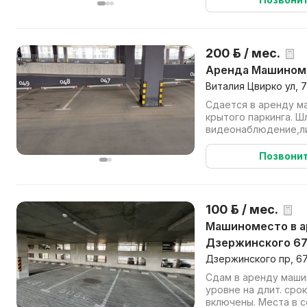
200 р. / мес.
Аренда Машином
Виталия Цвирко ул, 7
Сдается в аренду м
крытого паркинга. Ш
видеонаблюдение,ли
Позвони
100 р. / мес.
Машиноместо в аренду на длит.
Дзержинского 6
Дзержинского пр, 67
Сдам в аренду маши
уровне на длит. срок (
включены. Места в середине у стены (осадки