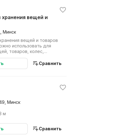
, Минск
хранения вещей и товаров
можно использовать для
ей, товаров, колес,
нтов, в...
ть
Сравнить
49, Минск
3 м
ть
Сравнить