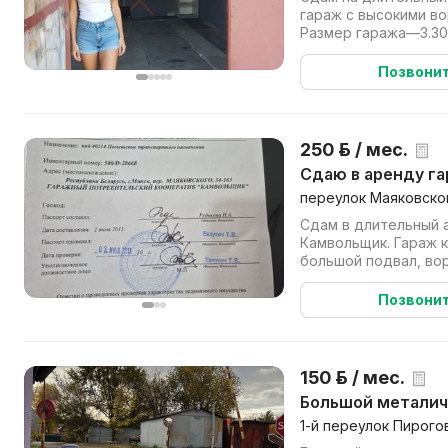
гараж с высокими во
Размер гаража—3.30
м.Длинная яма.Ворота 
Позвони
250 р. / мес.
Сдаю в аренду г
переулок Маяковског
Сдам в длительный 
Камвольщик. Гараж к
большой подвал, во
Позвони
150 р. / мес.
Большой метали
1-й переулок Пирогов