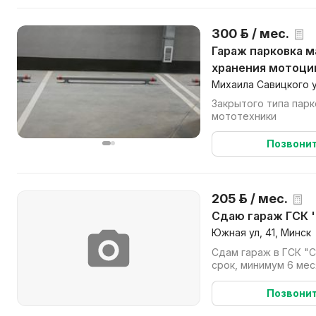
300 р. / мес.
Гараж парковка машинное место
хранения мотоци
Михаила Савицкого у
Закрытого типа парковка. Можно под
мототехники
Позвони
205 р. / мес.
Сдаю гараж ГСК 
Южная ул, 41, Минск
Сдам гараж в ГСК "С
срок, минимум 6 мес
Позвони