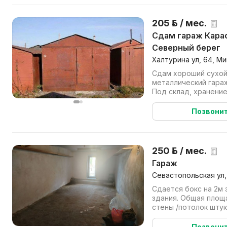
205 р. / мес.
Сдам гараж Карастояновой, Халтурина
Северный берег
Халтурина ул, 64, Ми
Сдам хороший сухо
металлический гараж
Под склад, хранени
транспорта на длител
Позвони
250 р. / мес.
Гараж
Севастопольская ул,
Сдается бокс на 2м
здания. Общая площ
стены /потолок шту
есть окно, рядом с б.
Позвони