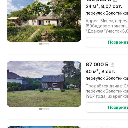
24 м², 8.07 сот.
переулок Болотников
Адрес: Минск, переу
150Садовое товари
"Дражня"Участок:8,0
пожизненно наследу
19,5 м...
Позвони
87 000 р.
40 м², 8 сот.
переулок Болотнико
Продаётся дача в С
переулок Болотнико
1967 года, из крепк
сваи. Крыша-шифер. Д
Позвони