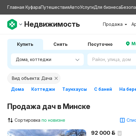
Главная Куфара
Путешествия
Авто
Услуги
Для бизнеса
Безопа
Недвижимость
Продажа
А
М
Купить
Снять
Посуточно
Вид объекта: Дача
Дома
Коттеджи
Таунхаусы
С баней
На бер
Продажа дач в Минске
Сортировка
по новизне
Спис
92 000 р.