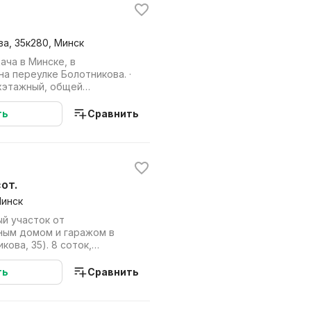
а, 35к280, Минск
ча в Минске, в
а переулке Болотникова. ·
хэтажный, общей
рмлен по техпаспо...
ть
Сравнить
сот.
Минск
й участок от
чным домом и гаражом в
35). 8 соток,
 сухой, без переп...
ть
Сравнить