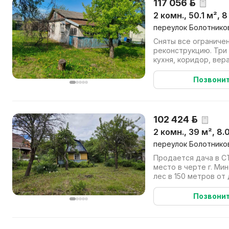
117 056 р.
2 комн., 50.1 м², 8
переулок Болотников
Сняты все ограничен
реконструкцию. Три
кухня, коридор, вер
деревья, виноград. В
Позвони
102 424 р.
2 комн., 39 м², 8.
переулок Болотников
Продается дача в С
место в черте г. Минска. Красивый с
лес в 150 метров от
лыжероллерная трасса
Позвони