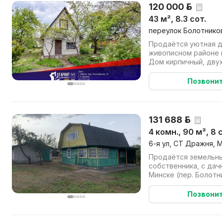
120 000 р.
43 м², 8.3 сот.
переулок Болотников
Продаётся уютная да
живописном районе н
Дом кирпичный, дву
площадью 46 м2, офо
Позвони
131 688 р.
4 комн., 90 м², 8 
6-я ул, СТ Дражня, 
Продаётся земельны
собственника, с да
Минске (пер. Болотникова, 
прямоугольная форма,
Позвони