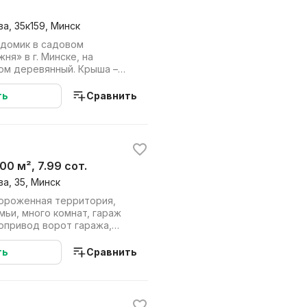
а, 35к159, Минск
домик в садовом
я» в г. Минске, на
Дом деревянный. Крыша –
– деревянные. ...
ть
Сравнить
200 м², 7.99 сот.
а, 35, Минск
гороженная территория,
ьи, много комнат, гараж
опривод ворот гаража,
асс...
ть
Сравнить