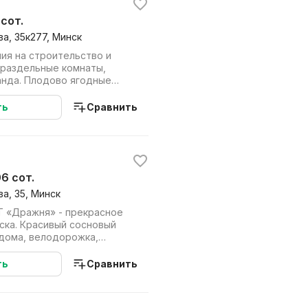
 сот.
а, 35к277, Минск
ия на строительство и
 раздельные комнаты,
анда. Плодово ягодные
 150 метр...
ть
Сравнить
06 сот.
а, 35, Минск
Т «Дражня» - прекрасное
основый
 дома, велодорожка,
 - о...
ть
Сравнить