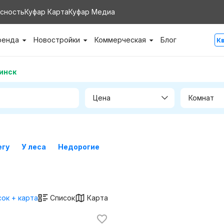
сность
Куфар Карта
Куфар Медиа
ренда
Новостройки
Коммерческая
Блог
К
инск
Цена
Комнат
егу
У леса
Недорогие
ок + карта
Список
Карта