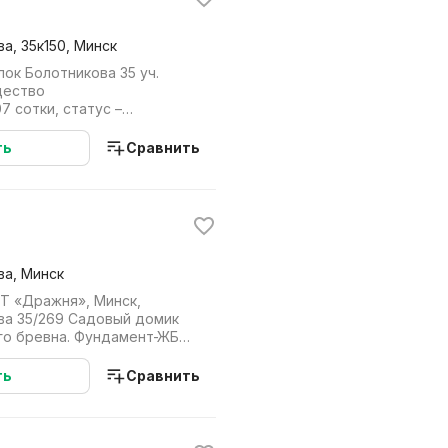
а, 35к150, Минск
лок Болотникова 35 уч.
щество
7 сотки, статус –
емое владение.Размеры:
ть
Сравнить
ва, Минск
/Т «Дражня», Минск,
ва 35/269 Садовый домик
ого бревна. Фундамент-ЖБ
омик м...
ть
Сравнить