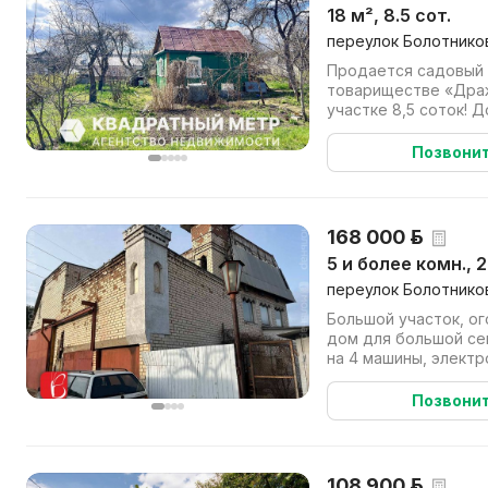
18 м², 8.5 сот.
переулок Болотников
Продается садовый 
товариществе «Дражн
участке 8,5 соток! 
металл.кровля , окна 
Позвони
168 000 р.
5 и более комн., 
переулок Болотников
Большой участок, о
дом для большой сем
на 4 машины, электр
летняя кухня, баня, б
Позвони
108 900 р.