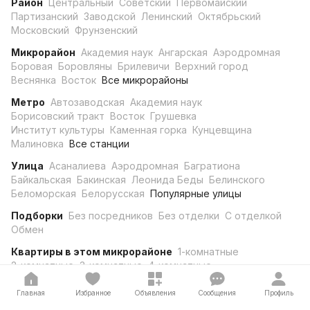
Район
Центральный
Советский
Первомайский
Партизанский
Заводской
Ленинский
Октябрьский
Московский
Фрунзенский
Микрорайон
Академия наук
Ангарская
Аэродромная
Боровая
Боровляны
Брилевичи
Верхний город
Веснянка
Восток
Все микрорайоны
Метро
Автозаводская
Академия наук
Борисовский тракт
Восток
Грушевка
Институт культуры
Каменная горка
Кунцевщина
Малиновка
Все станции
Улица
Асаналиева
Аэродромная
Багратиона
Байкальская
Бакинская
Леонида Беды
Белинского
Беломорская
Белорусская
Популярные улицы
Подборки
Без посредников
Без отделки
С отделкой
Обмен
Квартиры в этом микрорайоне
1-комнатные
2-комнатные
3-комнатные
4-комнатные
Главная
Избранное
Объявления
Сообщения
Профиль