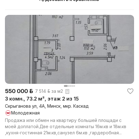
550 000 р.
7 514 р. за м2
3 комн., 73.2 м², этаж 2 из 15
Скрыганова ул, 4А, Минск, мкр. Каскад
Молодежная
Продажа или обмен на квартиру большей площади с
моей доплатой.Две отдельные комнаты 16м.кв и 18м.кв
,кухня-гостинная 21м.кв,санузел 6м.кв ,гардеробная...