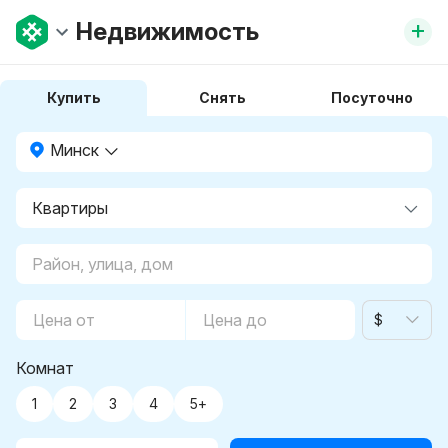
+
Недвижимость
Купить
Снять
Посуточно
Минск
$
Комнат
1
2
3
4
5+