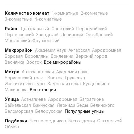
Количество комнат
1-комнатные
2-комнатные
3-комнатные
4-комнатные
Район
Центральный
Советский
Первомайский
Партизанский
Заводской
Ленинский
Октябрьский
Московский
Фрунзенский
Микрорайон
Академия наук
Ангарская
Аэродромная
Боровая
Боровляны
Брилевичи
Верхний город
Веснянка
Восток
Все микрорайоны
Метро
Автозаводская
Академия наук
Борисовский тракт
Восток
Грушевка
Институт культуры
Каменная горка
Кунцевщина
Малиновка
Все станции
Улица
Асаналиева
Аэродромная
Багратиона
Байкальская
Бакинская
Леонида Беды
Белинского
Беломорская
Белорусская
Популярные улицы
Подборки
Без посредников
Без отделки
С отделкой
Обмен