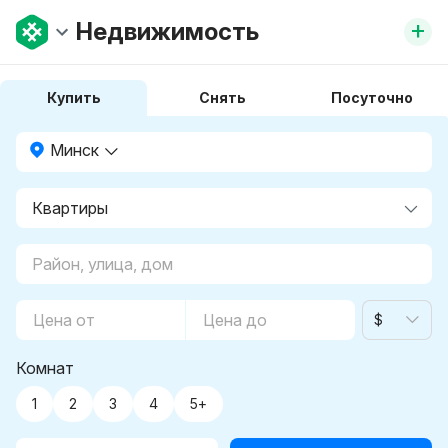
+
Недвижимость
Купить
Снять
Посуточно
Минск
$
Комнат
1
2
3
4
5+