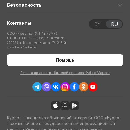
Безопасность
Контакты
BY
RU
ООО «Куфар Тех», УНП 191767445
Пн-Пт: 10:00 – 18:00; Сб, Вс: Выходной
220029, г. Минск, ул. Красная 7А-2, 3-й
этаж
help@kufar.by
Помощь
Защита прав потребителей сервиса Куфар Маркет
Куфар — площадка объявлений Беларуси. ООО «Куфар
Тех» включено в государственный информационный
ресурс «Реестр рекламораспространителей»