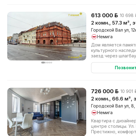
613 000 р.
10 698 
2 комн., 57.3 м², 
Городской Вал ул, 12к
Немига
Дом является памят
культурного наследия! Закрытая террит
заезд через шлагбау
нет ! В шаговой дост
Позвони
726 000 р.
10 901 
2 комн., 66.6 м²,
Городской Вал ул, 8,
Немига
Квартира с дизайне
центре столицы. Ул.
Престижно, комфорт