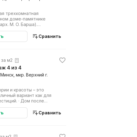
ая трехкомнатная
рном доме-памятнике
 арх. М. О. Барша).
проживанию! Преим...
ть
Сравнить
. за м2
таж 4 из 4
 Минск, мкр. Верхний г.
. · Дом после
льн...
ть
Сравнить
 за м2