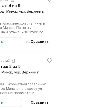
этаж 4 из 9
д, Минск, мкр. Верхний г.
 классической сталинки в
а Минска По пр-ту
9 на 4 этаже 6-ти этажного
ревя...
ть
Сравнить
 за м2
 этаж 2 из 5
 Минск, мкр. Верхний г.
ая 3-комнатная "сталинка"
ре Минска по адресу ул.
сновные параметры: -
нка...
ть
Сравнить