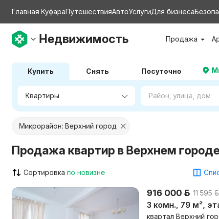
Главная Куфара
Путешествия
Авто
Услуги
Для бизнеса
Безопа
Недвижимость
Продажа
А
М
Купить
Снять
Посуточно
Микрорайон: Верхний город
Продажа квартир в Верхнем городе
Сортировка
по новизне
Спис
916 000 р.
11 595 р
3 комн., 79 м², э
квартал Верхний горо