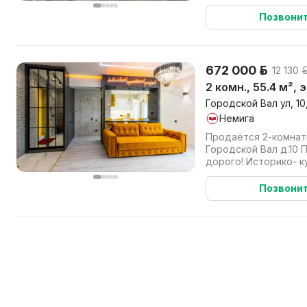
культурный центр г. 
Позвони
672 000 р.
12 130 р
2 комн., 55.4 м², 
Городской Вал ул, 10,
Немига
Продаётся 2-комнатна
Городской Вал д.10 Престижно, комфортно,
дорого! Историко- культурный центр г. Минска
«Сталинка», кирпичны
Позвони