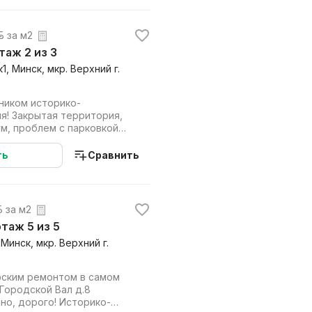
р. за м2
этаж 2 из 3
1, Минск, мкр. Верхний г.
ником историко-
ория,
м, проблем с парковкой
упности все...
ть
Сравнить
р. за м2
 этаж 5 из 5
 Минск, мкр. Верхний г.
рским ремонтом в самом
 Городской Вал д.8
но, дорого! Историко-