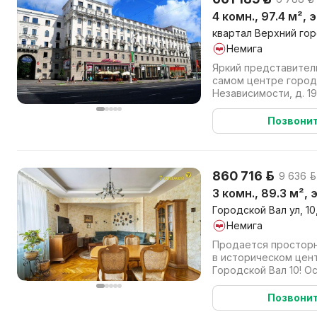
4 комн., 97.4 м², 
квартал Верхний горо
Немига
Яркий представитель
самом центре город
Независимости, д. 1
кирпичного дома с де
Позвони
860 716 р.
9 636 р.
3 комн., 89.3 м²,
Городской Вал ул, 10,
Немига
Продается просторн
в историческом цент
Городской Вал 10! О
Кирпичный дом, стали
Позвони