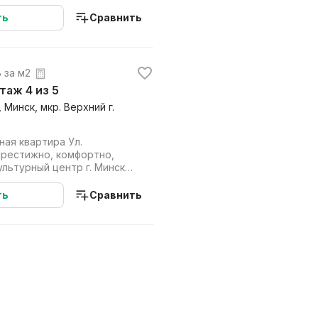
Минска Дом ...
ть
Сравнить
. за м2
этаж 4 из 5
 Минск, мкр. Верхний г.
я квартира Ул.
е сте...
ть
Сравнить