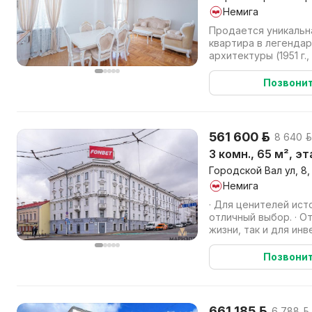
Немига
Продается уникальн
квартира в легенда
архитектуры (1951 г.,
Полностью готова к 
Позвони
561 600 р.
8 640 р
3 комн., 65 м², э
Городской Вал ул, 8,
Немига
· Для ценителей истории и красоты – это
отличный выбор. · Отличный вариант как для
жизни, так и для инвестиций
реставрации и капита
Позвони
661 185 р.
6 788 р.