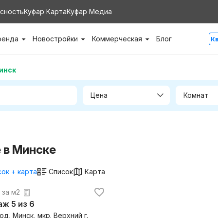
сность
Куфар Карта
Куфар Медиа
ренда
Новостройки
Коммерческая
Блог
К
инск
Цена
Комнат
 в Минске
ок + карта
Список
Карта
. за м2
таж 5 из 6
д, Минск, мкр. Верхний г.