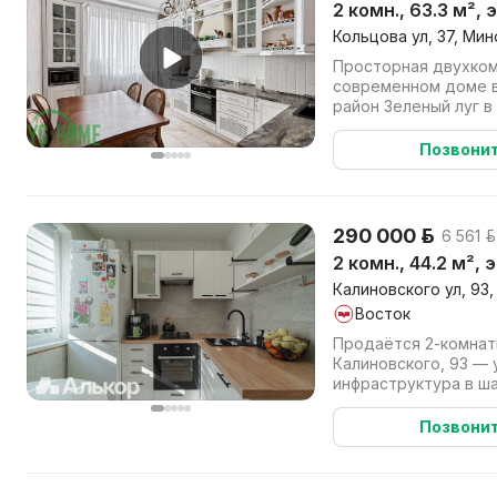
2 комн., 63.3 м²,
Кольцова ул, 37, Мин
Просторная двухком
современном доме в ЖК "Уютный кварта
район Зеленый луг в
Цнянского водохранил
Позвони
290 000 р.
6 561 р
2 комн., 44.2 м², 
Калиновского ул, 93,
Восток
Продаётся 2-комнат
Калиновского, 93 — 
инфраструктура в ш
Особенности, которые
Позвони