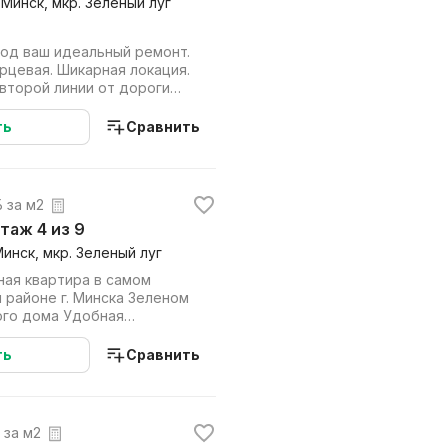
 Минск, мкр. Зеленый луг
под ваш идеальный ремонт.
рцевая. Шикарная локация.
второй линии от дороги
...
ть
Сравнить
. за м2
 этаж 4 из 9
Минск, мкр. Зеленый луг
ная квартира в самом
инска Зеленом
ного дома Удобная
ные комна...
ть
Сравнить
. за м2