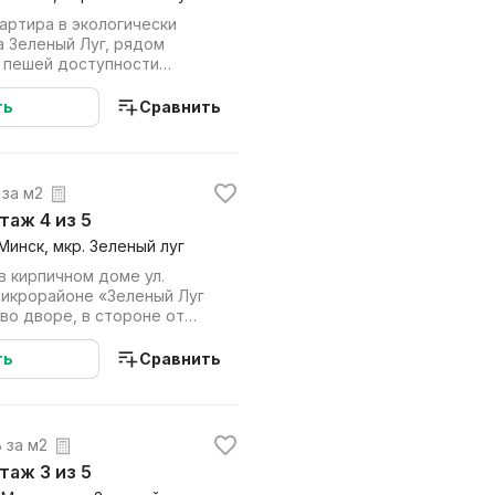
артира в экологически
а Зеленый Луг, рядом
в пешей доступности
лище,оборудова...
ть
Сравнить
. за м2
этаж 4 из 5
 Минск, мкр. Зеленый луг
 в кирпичном доме ул.
 микрорайоне «Зеленый Луг
 во дворе, в стороне от
...
ть
Сравнить
. за м2
этаж 3 из 5