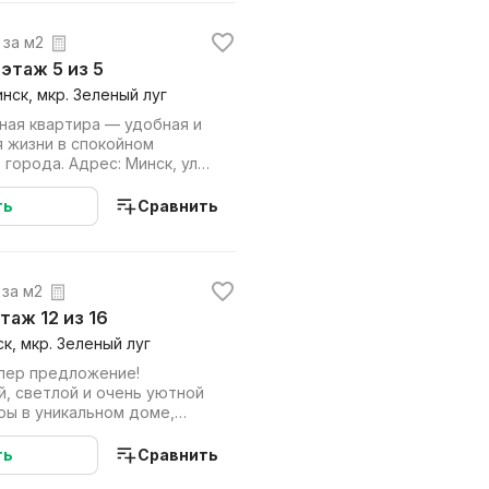
. за м2
, этаж 5 из 5
инск, мкр. Зеленый луг
ная квартира — удобная и
я жизни в спокойном
города. Адрес: Минск, ул.
...
ть
Сравнить
 за м2
этаж 12 из 16
ск, мкр. Зеленый луг
пер предложение!
, светлой и очень уютной
ры в уникальном доме,
цкому проек...
ть
Сравнить