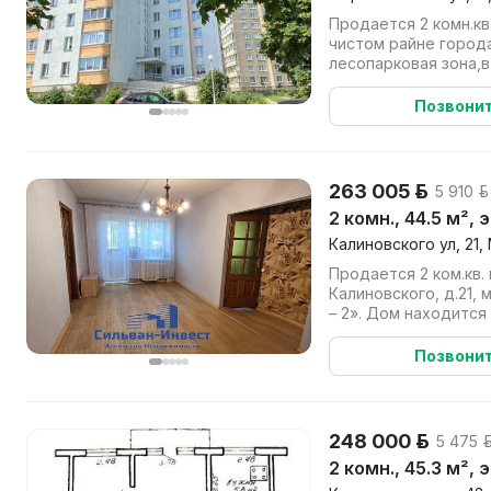
Продается 2 комн.кв
чистом райне город
лесопарковая зона,
цнянское водохрани
Позвони
263 005 р.
5 910 р
2 комн., 44.5 м², 
Калиновского ул, 21,
Продается 2 ком.кв.
Калиновского, д.21,
– 2». Дом находится
шума городских улиц. 
Позвони
248 000 р.
5 475 р
2 комн., 45.3 м², 