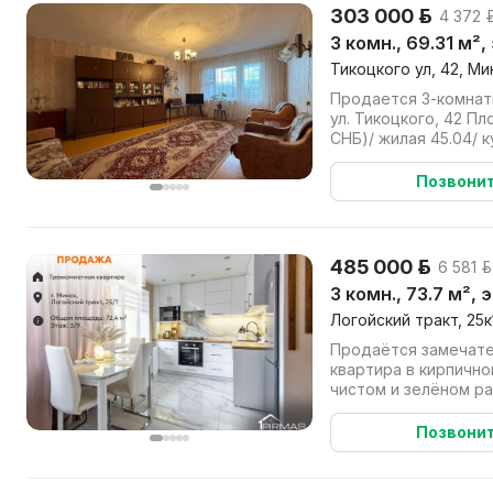
303 000 р.
4 372 р
3 комн., 69.31 м²
Тикоцкого ул, 42, Ми
Продается 3-комнат
ул. Тикоцкого, 42 Площадь общая
СНБ)/ жилая 45.04/ к
Две лоджии на разн..
Позвони
485 000 р.
6 581 р
3 комн., 73.7 м², 
Логойский тракт, 25к
Продаётся замечате
квартира в кирпично
чистом и зелёном р
микрорайоне Зелёный
Позвони