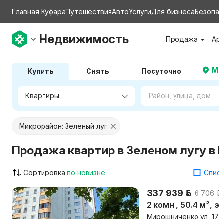
Главная Куфара
Путешествия
Авто
Услуги
Для бизнеса
Безопа
Недвижимость
Продажа
А
М
Купить
Снять
Посуточно
Микрорайон: Зеленый луг
Продажа квартир в Зеленом лугу в
Сортировка
по новизне
Спис
337 939 р.
6 706 р
2 комн., 50.4 м², 
Мирошниченко ул, 17,