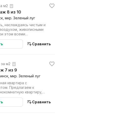
 за м2
таж 8 из 10
ск, мкр. Зеленый луг
ь, наслаждаясь чистым и
воздухом, живописными
ри этом всеми
шого города. Пре...
ть
Сравнить
. за м2
аж 7 из 9
Минск, мкр. Зеленый луг
ная квартира с
агаем к
нокомнатную квартиру,
омфортном 7-м этаже де...
ть
Сравнить