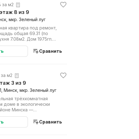
. за м2
, этаж 8 из 9
нск, мкр. Зеленый луг
ная квартира под ремонт,
 69.31 (по
ухня 7.08м2. Дом 1975гп.
.
ть
Сравнить
. за м2
этаж 3 из 9
1, Минск, мкр. Зеленый луг
льная трёхкомнатная
м доме в экологически
айоне Минска —
 Луг. Квартира расп...
ть
Сравнить