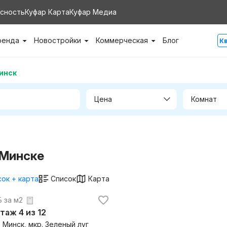
сность
Куфар Карта
Куфар Медиа
ренда
Новостройки
Коммерческая
Блог
К
инск
Цена
Комнат
 Минске
ок + карта
Список
Карта
. за м2
этаж 4 из 12
 Минск, мкр. Зеленый луг