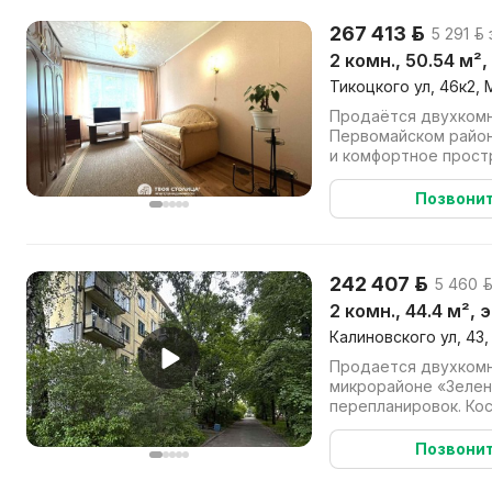
267 413 р.
5 291 р.
2 комн., 50.54 м²,
Тикоцкого ул, 46к2, 
Продаётся двухкомн
Первомайском районе! Практичная плани
и комфортное прост
площадь квартиры 50,
Позвони
242 407 р.
5 460 р
2 комн., 44.4 м², 
Калиновского ул, 43,
Продается двухкомн
микрорайоне «Зелены
перепланировок. Ко
квартире не помешает
Позвони