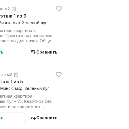
 за м2
 этаж 1 из 9
Минск, мкр. Зеленый луг
атная квартира в
ровка
ранство для жизни. Общая
54 м...
ть
Сравнить
. за м2
этаж 1 из 5
 Минск, мкр. Зеленый луг
атная квартира
й Луг – 2». Квартира без
сметический ремонт
, зато как захот...
ть
Сравнить