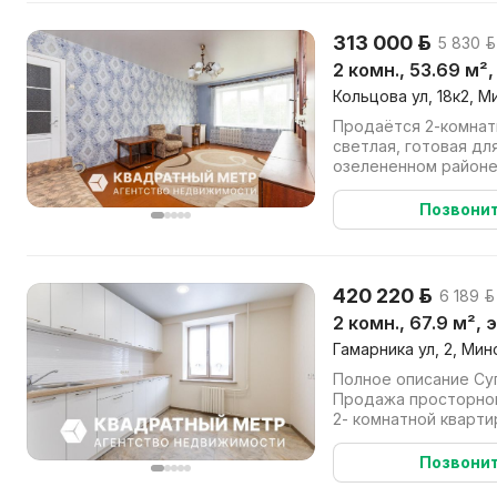
313 000 р.
5 830 р
2 комн., 53.69 м²
Кольцова ул, 18к2, М
Продаётся 2‑комнат
светлая, готовая дл
озелененном районе 
Кольцова, 18 корп. 2. Э
Позвони
420 220 р.
6 189 р.
2 комн., 67.9 м², 
Гамарника ул, 2, Мин
Полное описание Су
Продажа просторной
2- комнатной кварти
построенном по неме
Позвони