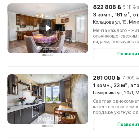
822 808 р.
5 111 р.
3 комн., 161 м², э
Кольцова ул, 19, Мин
Мечта каждого - жит
опьяняюще-свежим 
видами, пользуясь п
преимуществами боль
Позвони
261 000 р.
7 909 р
1 комн., 33 м², эт
Гамарника ул, 20к1, 
Светлая однокомнат
качественным ремонтом. Предл
продаже уютную од
расположенную на к
Позвони