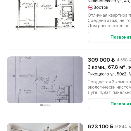
Калиновского ул, 43,
Восток
Отличная квартира 
Средний этаж, не то
Дом расположен во 
рядом в тихом зелёно
Позвони
309 000 р.
4 558 р
3 комн., 67.8 м²,
Тикоцкого ул, 50к2, 
Продаётся 3 комнат
экологически чистом районе г. М
Луге. 4/9эт. панель
планировка, простор
Позвони
623 100 р.
9 844 р