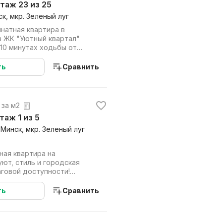
 этаж 23 из 25
ск, мкр. Зеленый луг
натная квартира в
л"
 10 минутах ходьбы от
ища. г. Минс...
ть
Сравнить
. за м2
этаж 1 из 5
 Минск, мкр. Зеленый луг
ная квартира на
уют, стиль и городская
аговой доступности!
 вы оцените: · У...
ть
Сравнить