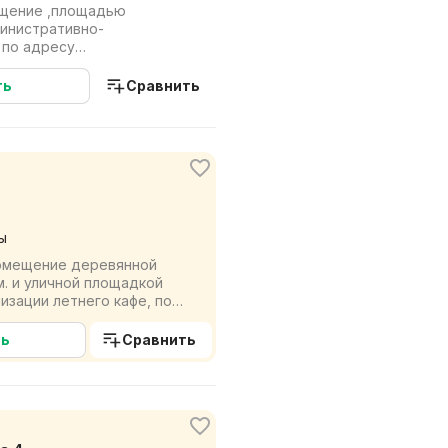
щение ,площадью
министративно-
 по адресу
ь одного метра 85 руб
ть
Сравнить
ы
помещение деревянной
.м. и уличной площадкой
низации летнего кафе, по
ка...
ть
Сравнить