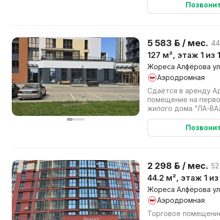
Позвони
5 583 р. / мес.
44
127 м², этаж 1 из 
Жореса Алфёрова ул,
Аэродромная
Сдаётся в аренду А
помещение на перво
жилого дома "ЛА-ВА
постройки, Средизам
Позвони
2 298 р. / мес.
52
44.2 м², этаж 1 из
Жореса Алфёрова ул,
Аэродромная
Торговое помещение