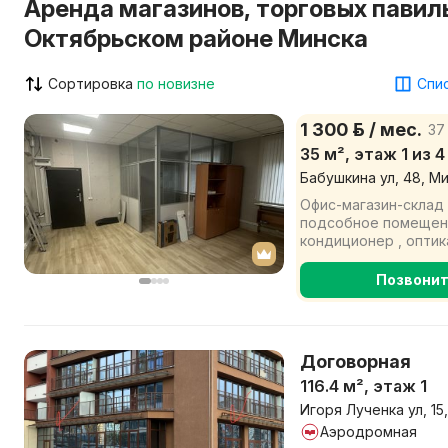
Аренда магазинов, торговых павил
Октябрьском районе Минска
Сортировка
по новизне
Спис
1 300 р. / мес.
37 
35 м², этаж 1 из 4
Бабушкина ул, 48, М
Офис-магазин-склад 
подсобное помещение
кондиционер , оптик
тревожная кнопка, кру
Позвони
Договорная
116.4 м², этаж 1
Игоря Лученка ул, 15
Аэродромная