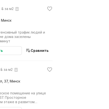
 р. за м2
, Минск
тенсивный трафик людей и
ие дома заселены
 минут
ть
Сравнить
р. за м2
л, 37, Минск
ское помещение на улице
37. Просторное
м этаже в развитом
вные характеристик...