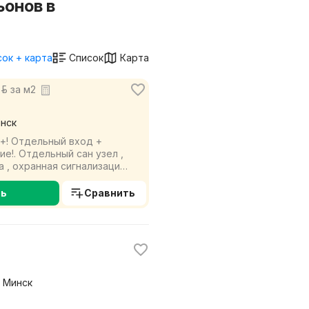
ьонов в
ок + карта
Список
Карта
р. за м2
инск
+! Отдельный вход +
!. Отдельный сан узел ,
а , охранная сигнализация,
г...
ть
Сравнить
, Минск