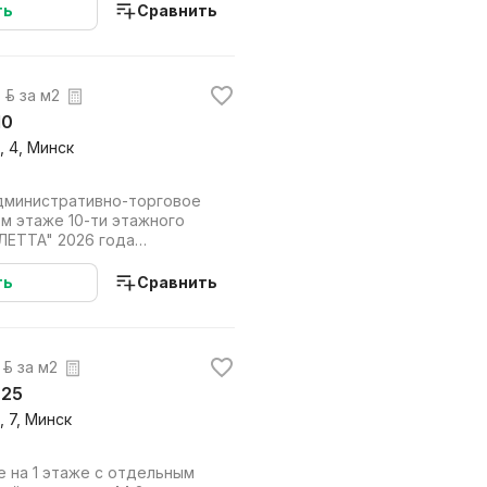
ть
Сравнить
 р. за м2
10
 4, Минск
дминистративно-торговое
м этаже 10-ти этажного
ЛЕТТА" 2026 года
номорский ква...
ть
Сравнить
 р. за м2
 25
 7, Минск
 на 1 этаже с отдельным