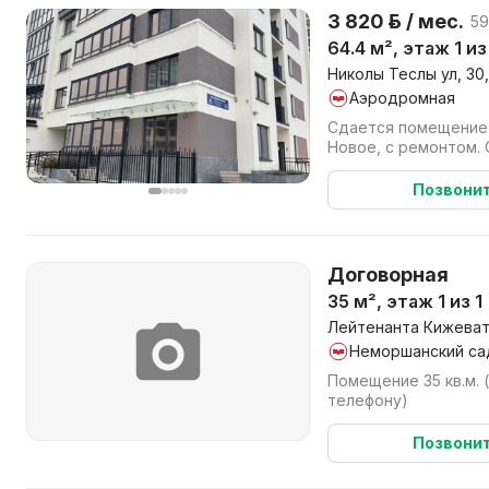
3 820 р. / мес.
59
64.4 м², этаж 1 
Николы Теслы ул, 30
Аэродромная
Сдается помещение 
Новое, с ремонтом. 
Позвони
Договорная
35 м², этаж 1 из 1
Лейтенанта Кижевато
Неморшанский са
Помещение 35 кв.м. 
телефону)
Позвони