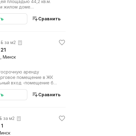
ей площадью 44,2 кв.м.
ом жилом доме
ск Мир.Идеально ...
ть
Сравнить
р. за м2
 21
1, Минск
госрочную аренду
орговое помещение в ЖК
отделки. -вентиляция -проти...
ть
Сравнить
р. за м2
 1
Минск