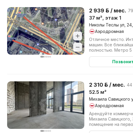
2 939 р. / мес.
79
37 м², этаж 1
Николы Теслы ул, 24
Аэродромная
Отличное место. Ин
машин. Все ближайш
полностью. Метро 5
Позвони
2 310 р. / мес.
44 
52.5 м²
Михаила Савицкого у
Аэродромная
Арендуйте коммерче
Михаила Савицкого, 
помещение на перво
районе Минска. Осно