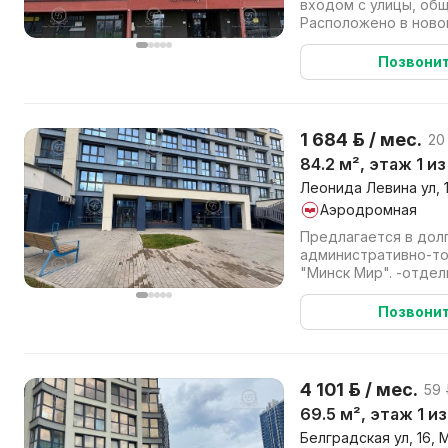
входом с улицы, общ
Расположено в нов
"Манчестер", ЖК Мин
Позвони
1 684 р. / мес.
20 
84.2 м², этаж 1 из
Леонида Левина ул, 
Аэродромная
Предлагается в дол
административно-т
"Минск Мир". -отдельный вход -помещение без
Позвони
4 101 р. / мес.
59 
69.5 м², этаж 1 из
Белградская ул, 16, 