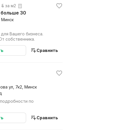
 р. за м2
из больше 30
, Минск
для Вашего бизнеса.
От собственника.
ть
Сравнить
ва ул, 7к2, Минск
д
(подробности по
ть
Сравнить