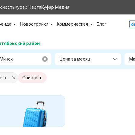
сность
Куфар Карта
Куфар Медиа
ренда
Новостройки
Коммерческая
Блог
К
ктябрьский район
Цена за месяц
Тип: Магазины, торговые помещения
Очистить