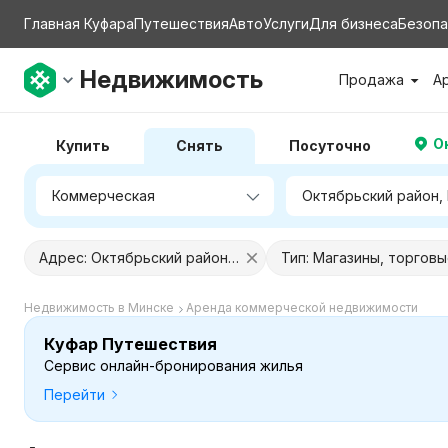
Главная Куфара
Путешествия
Авто
Услуги
Для бизнеса
Безопа
Недвижимость
Продажа
А
О
Купить
Снять
Посуточно
Адрес: Октябрьский район, Минск
Недвижимость в Минске
Аренда коммерческой недвижимости
Куфар Путешествия
Сервис онлайн-бронирования жилья
Перейти