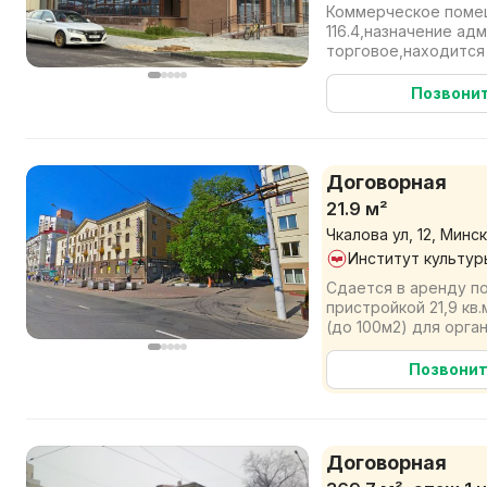
Коммерческое поме
116.4,назначение ад
торговое,находится
Лученка,15,стоимост
Позвони
Договорная
21.9 м²
Чкалова ул, 12, Минск
Институт культур
Сдается в аренду 
пристройкой 21,9 кв
(до 100м2) для орга
адресу: г. Минск, ул. Ч
Позвони
Договорная