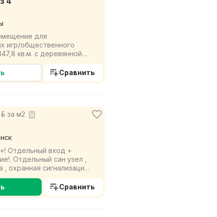
з 4
ы
омещение для
ых игр/общественного
47,8 кв.м. с деревянной
. и уличной площ...
ть
Сравнить
р. за м2
инск
+! Отдельный вход +
!. Отдельный сан узел ,
а , охранная сигнализация,
г...
ть
Сравнить