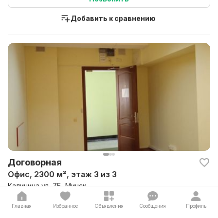
Добавить к сравнению
Договорная
Офис, 2300 м², этаж 3 из 3
Калинина ул, 7Б, Минск
Парк Челюскинцев
Главная
Избранное
Объявления
Сообщения
Профиль
Сдаются в аренду три этажа офисных помещений.
Собственник - физ.лицо. Вид офисов - коридор, по