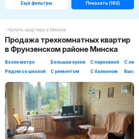
Ещё фильтры
Показать
(192)
Купить квартиру в Минске
Продажа трехкомнатных квартир
в Фрунзенском районе Минска
Возле метро
Большая кухня
С парковкой
С лиф
Рядом со школой
С ремонтом
С балконом
Высок