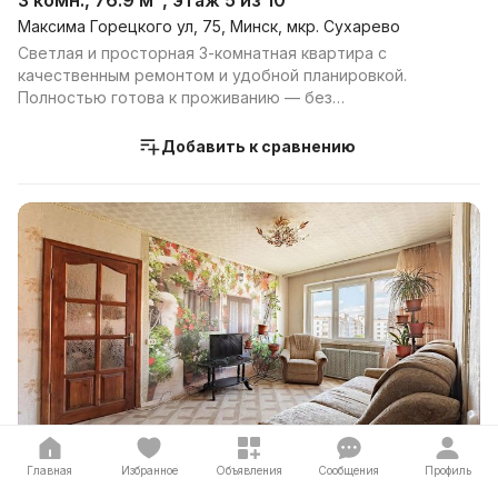
3 комн., 76.9 м², этаж 5 из 10
Максима Горецкого ул, 75, Минск, мкр. Сухарево
Светлая и просторная 3-комнатная квартира с
качественным ремонтом и удобной планировкой.
Полностью готова к проживанию — без
дополнительных вложений. ...
Добавить к сравнению
350 000 р.
Главная
Избранное
Объявления
Сообщения
Профиль
5 609 р. за м2