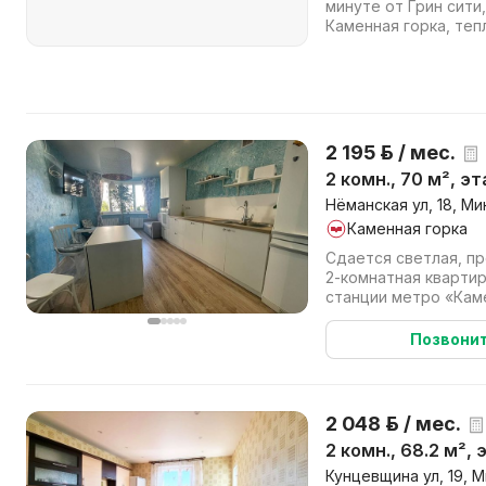
минуте от Грин сити
Каменная горка, теп
без мебели, ко...
2 195 р. / мес.
2 комн., 70 м², эт
Нёманская ул, 18, Ми
Каменная горка
Сдается светлая, п
2-комнатная квартир
станции метро «Каме
Green City). Благод
Позвони
2 048 р. / мес.
2 комн., 68.2 м²,
Кунцевщина ул, 19, М