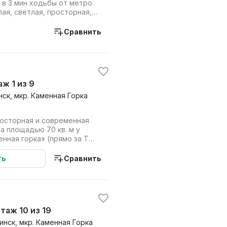
, в 3 мин ходьбы от метро
лая, светлая, просторная,
Сравнить
аж 1 из 9
нск, мкр. Каменная Горка
росторная и современная
а площадью 70 кв. м у
нная горка» (прямо за ТЦ
аря...
ть
Сравнить
 этаж 10 из 19
инск, мкр. Каменная Горка