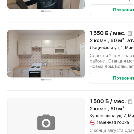
стул) и готова для п
Позвони
1 550 р. / мес.
2 комн., 60 м², э
Люцинская ул, 1, Мин
Сдается 2 ком. квар
районе . Станция ме
Новый дом. Большая
площадка.Окна выход
Позвони
1 500 р. / мес.
2 комн., 60 м²
Кунцевщина ул, 7, Ми
Каменная горка
С конца августа сда