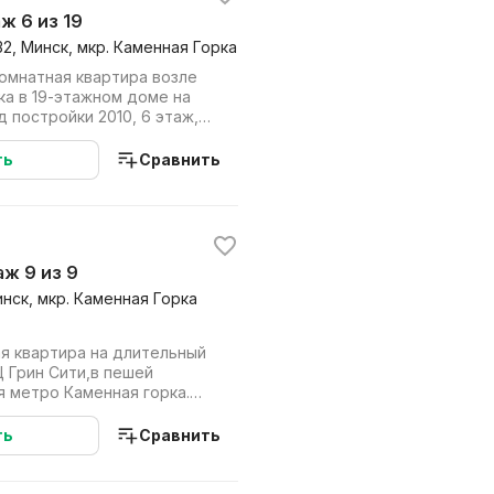
аж 6 из 19
32, Минск, мкр. Каменная Горка
омнатная квартира возле
ка в 19-этажном доме на
д постройки 2010, 6 этаж,
ть
Сравнить
таж 9 из 9
инск, мкр. Каменная Горка
я квартира на длительный
 Грин Сити,в пешей
я метро Каменная горка.
шему пр...
ть
Сравнить