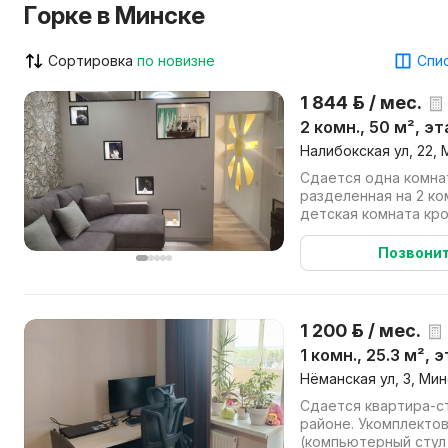
Горке в Минске
Сортировка
по новизне
Спис
1 844 р. / мес.
2 комн., 50 м², э
Налибокская ул, 22, 
Сдается одна комнат
разделенная на 2 комнаты . Ест
детская комната кро
Имеется в квартире в
Позвони
1 200 р. / мес.
1 комн., 25.3 м², 
Нёманская ул, 3, Мин
Сдается квартира-с
районе. Укомплектована мебелью
(компьютерный стул 