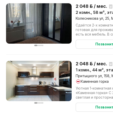
2 048 р. / мес.
2 комн., 58 м², э
Колесникова ул, 25, 
Сдаётся 2-х комнатн
готовая для прожива
есть вся мебель. В 
кровать, шкаф, комод,
Позвони
2 048 р. / мес.
1 комн., 44 м², эт
Притыцкого ул, 158, 
Каменная горка
Уютная 1-комнатная 
«Каменная горка» С 20 августа сдается
светлая и просторн
жилом комплексе с п
Позвони