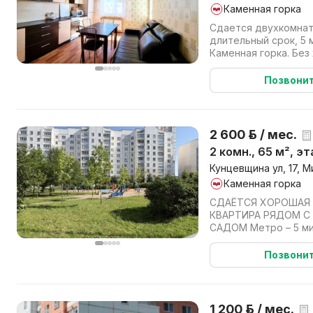
Каменная горка
Сдается двухкомнат
длительный срок, 5 
Каменная горка. Без
Аренда + коммунальн
Позвони
2 600 р. / мес.
2 комн., 65 м², э
Кунцевщина ул, 17, М
Каменная горка
СДАЁТСЯ ХОРОШАЯ
КВАРТИРА РЯДОМ С
САДОМ Метро – 5 ми
переходов через ож
сад рядом М...
Позвони
1 200 р. / мес.