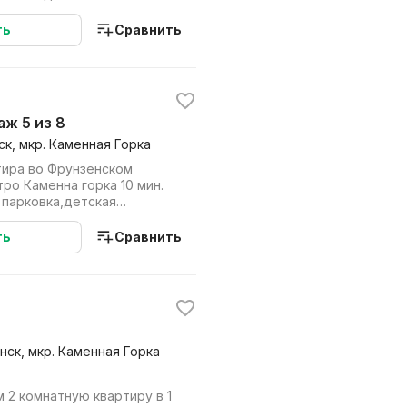
роживания! Сразу ...
ть
Сравнить
таж 5 из 8
ск, мкр. Каменная Горка
тира во Фрунзенском
тро Каменна горка 10 мин.
 парковка,детская
ятна обе ст...
ть
Сравнить
нск, мкр. Каменная Горка
м 2 комнатную квартиру в 1