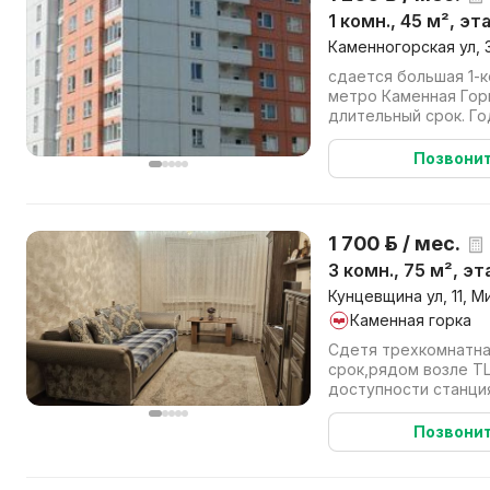
1 комн., 45 м², эт
Каменногорская ул, 
сдается большая 1-к
метро Каменная Гор
длительный срок. Го
Комната 18 м. кв., к...
Позвони
1 700 р. / мес.
3 комн., 75 м², э
Кунцевщина ул, 11, М
Каменная горка
Сдетя трехкомнатна
срок,рядом возле ТЦ
доступности станци
Квартира готова к Ва
Позвони