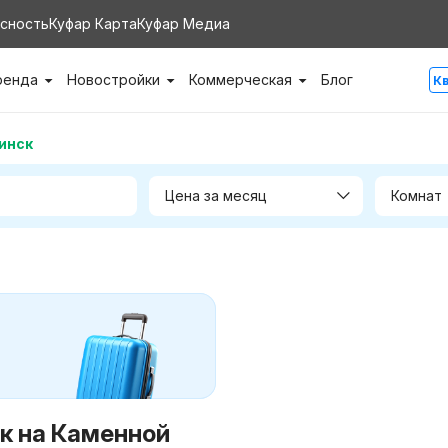
сность
Куфар Карта
Куфар Медиа
ренда
Новостройки
Коммерческая
Блог
К
инск
Цена за месяц
Комнат
к на Каменной