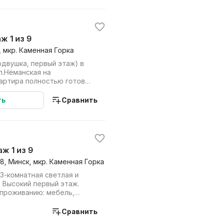
аж 1 из 9
, мкр. Каменная Горка
одвушка, первый этаж) в
л.Нёманская на
вартира полностью готова
ется собстве...
ть
Сравнить
аж 1 из 9
8, Минск, мкр. Каменная Горка
3-комнатная светлая и
 Высокий первый этаж.
 проживанию: мебель,
. посудом...
Сравнить