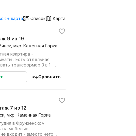
ок + карта
Список
Карта
таж 9 из 19
Минск, мкр. Каменная Горка
ная квартира -
ь отдельная
вать трансформер 3 в 1 .
се необх...
ть
Сравнить
этаж 7 из 12
ск, мкр. Каменная Горка
тудия в Фрунзенском
не входит - вместо него