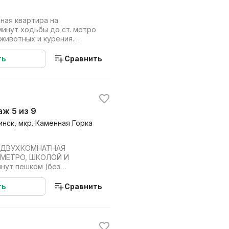
ная квартира на
минут ходьбы до ст. метро
 животных и курения.
ые. Заселени...
ть
Сравнить
таж 5 из 9
инск, мкр. Каменная Горка
 ДВУХКОМНАТНАЯ
 МЕТРО, ШКОЛОЙ И
нут пешком (без
ивлённые трассы) Школа,
ть
Сравнить