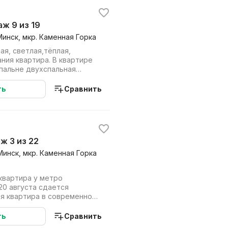
таж 9 из 19
Минск, мкр. Каменная Горка
ая, светлая,тёплая,
ния квартира. В квартире
спальне двухспальная
 зерк...
ть
Сравнить
аж 3 из 22
Минск, мкр. Каменная Горка
квартира у метро
ая квартира в современном
рофессиональ...
ть
Сравнить