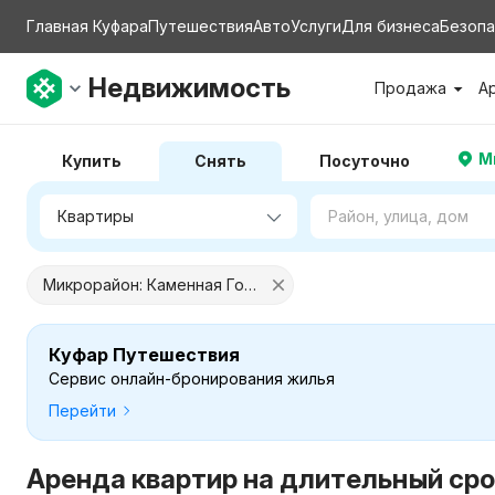
Главная Куфара
Путешествия
Авто
Услуги
Для бизнеса
Безопа
Недвижимость
Продажа
А
М
Купить
Снять
Посуточно
Микрорайон: Каменная Горка
Куфар Путешествия
Сервис онлайн-бронирования жилья
Перейти
Аренда квартир на длительный сро