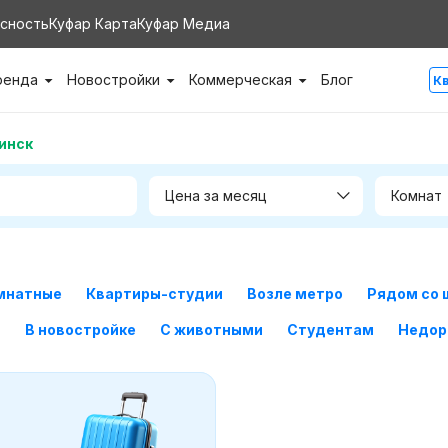
сность
Куфар Карта
Куфар Медиа
ренда
Новостройки
Коммерческая
Блог
К
инск
Цена за месяц
Комнат
мнатные
Квартиры-студии
Возле метро
Рядом со 
м
В новостройке
С животными
Студентам
Недор