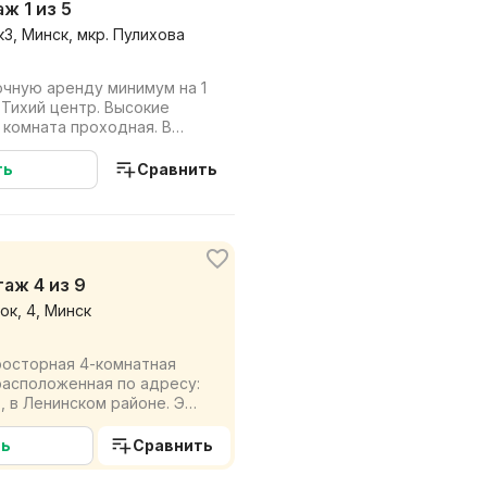
аж 1 из 5
3, Минск, мкр. Пулихова
очную аренду минимум на 1
 Тихий центр. Высокие
 комната проходная. В
обход...
ть
Сравнить
этаж 4 из 9
к, 4, Минск
росторная 4-комнатная
расположенная по адресу:
., в Ленинском районе. Это
и...
ть
Сравнить