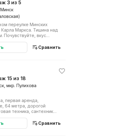
таж 3 из 5
 Минск
аловская)
ихом переулке Минских
 Карла Маркса. Тишина над
. Почувствуйте, вкус
 самом...
ть
Сравнить
таж 15 из 18
ск, мкр. Пулихова
а, первая аренда,
е, 64 метра, дорогой
овая техника, сантехника
аж, пано...
ть
Сравнить