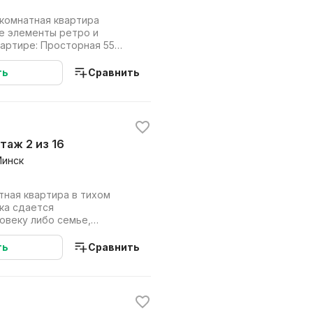
-комнатная квартира
е элементы ретро и
вартире: Просторная 55
ших окон и высо...
ть
Сравнить
этаж 2 из 16
Минск
тная квартира в тихом
ка сдается
овеку либо семье,
ть комфорт и уют
ть
Сравнить