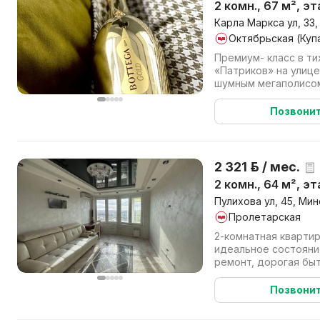
2 комн., 67 м², э
Карла Маркса ул, 33,
Октябрьская (Куп
Премиум- класс в т
«Патриков» на улице
шумным мегаполисом
столичной жизни в её
Позвони
2 321 р. / мес.
2 комн., 64 м², э
Пулихова ул, 45, Мин
Пролетарская
2-комнатная квартир
идеальное состояни
ремонт, дорогая быт
«Villeroy&Boch», 15 эт
Позвони