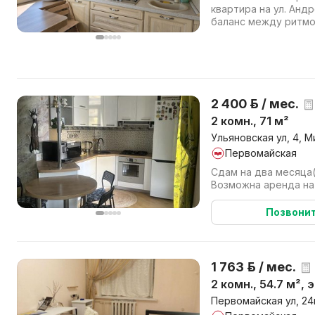
квартира на ул. Анд
баланс между ритмо
спокойствием. Всего 
2 400 р. / мес.
2 комн., 71 м²
Ульяновская ул, 4, М
Первомайская
Сдам на два месяца(
Возможна аренда на 
Позвони
1 763 р. / мес.
2 комн., 54.7 м², 
Первомайская ул, 24