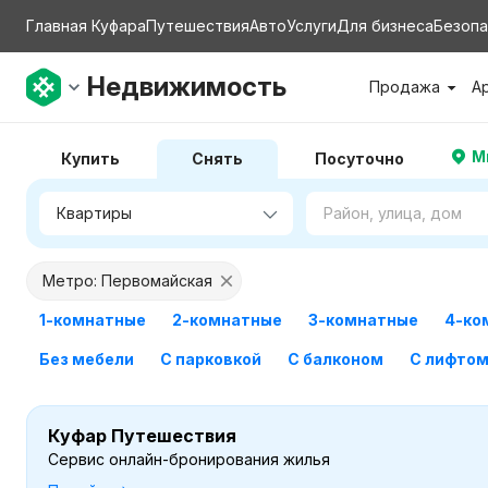
Главная Куфара
Путешествия
Авто
Услуги
Для бизнеса
Безопа
Недвижимость
Продажа
А
М
Купить
Снять
Посуточно
Метро: Первомайская
1-комнатные
2-комнатные
3-комнатные
4-ко
Без мебели
С парковкой
С балконом
С лифто
Куфар Путешествия
Сервис онлайн-бронирования жилья