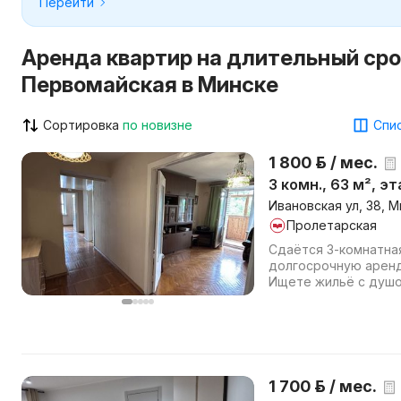
Перейти
Аренда квартир на длительный сро
Первомайская в Минске
Сортировка
по новизне
Спис
1 800 р. / мес.
3 комн., 63 м², э
Ивановская ул, 38, М
Пролетарская
Сдаётся 3-комнатна
долгосрочную аренд
Ищете жильё с душо
редкое, предложение 
1 700 р. / мес.