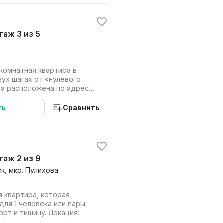
этаж 3 из 5
комнатная квартира в
вух шагах от «нулевого
ра расположена по адресу:
ном...
ть
Сравнить
этаж 2 из 9
ск, мкр. Пулихова
 квартира, которая
ля 1 человека или пары,
рт и тишину. Локация:
 часть ...