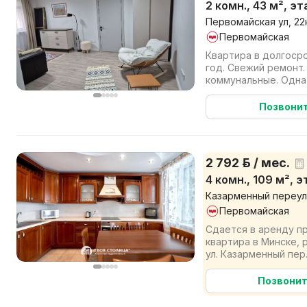
2 комн., 43 м², эт
Первомайская ул, 22к
Первомайская
Квартира в долгоср
год. Свежий ремонт.
коммунальные. Одна
квартире есть все не
Позвони
2 792 р. / мес.
4 комн., 109 м², 
Казарменный переуло
Первомайская
Сдается в аренду п
квартира в Минске, 
ул. Казарменный пер
идеальное предложен
Позвони