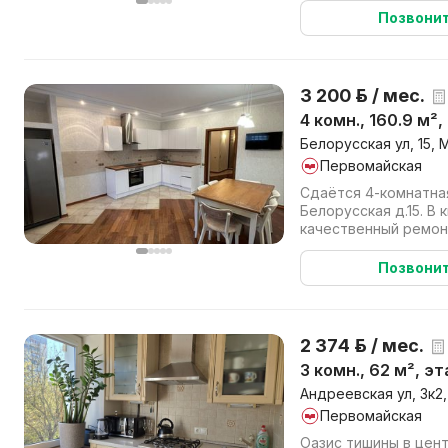
Позвони
3 200 р. / мес.
4 комн., 160.9 м²
Белорусская ул, 15, 
Первомайская
Сдаётся 4-комнатная
Белорусская д.15. В квартире сделан
качественный ремон
мебель и техника для
Позвони
2 374 р. / мес.
3 комн., 62 м², э
Андреевская ул, 3к2,
Первомайская
Оазис тишины в цен