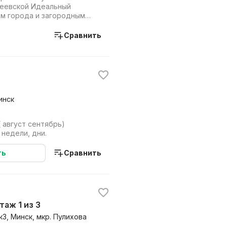
реевской Идеальный
м города и загородным
пара минут прог...
Сравнить
инск
 август сентябрь)
недели, дни.
ть
Сравнить
этаж 1 из 3
к3, Минск, мкр. Пулихова