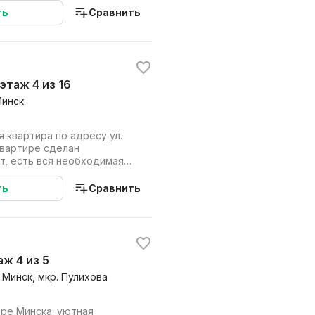
ть
Сравнить
, этаж 4 из 16
Минск
 квартира по адресу ул.
т, есть вся необходимая
 комфор...
ть
Сравнить
таж 4 из 5
 Минск, мкр. Пулихова
тре Минска: уютная