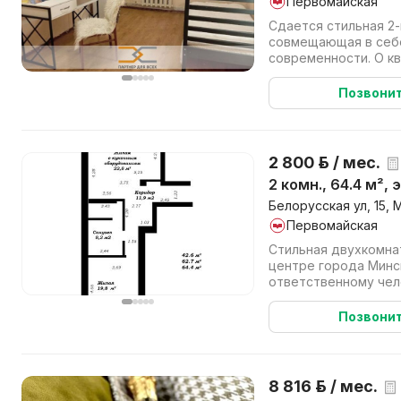
Первомайская
Сдается стильная 2
совмещающая в себ
современности. О к
метров. За счет боль
Позвони
2 800 р. / мес.
2 комн., 64.4 м², 
Белорусская ул, 15, 
Первомайская
Стильная двухкомна
центре города Минс
ответственному чел
которые будут цени
квартиры (...
Позвони
8 816 р. / мес.