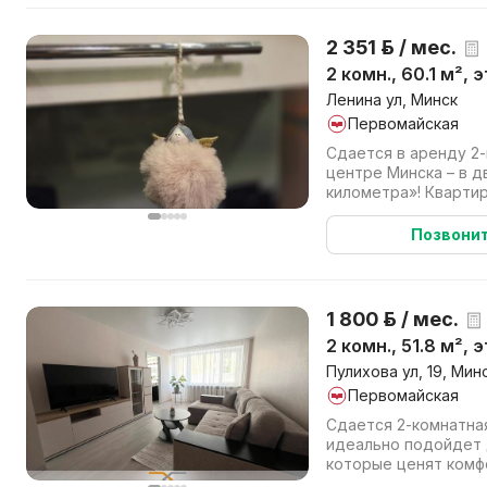
2 351 р. / мес.
2 комн., 60.1 м², 
Ленина ул, Минск
Первомайская
Сдается в аренду 2-
центре Минска – в д
километра»! Кварти
ул. Ленина, в уникаль
Позвони
1 800 р. / мес.
2 комн., 51.8 м², 
Пулихова ул, 19, Мин
Первомайская
Сдается 2-комнатная
идеально подойдет д
которые ценят комфо
Самая тихая и зеленая