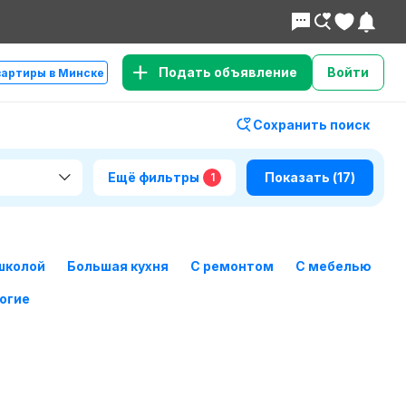
Подать объявление
Войти
вартиры в Минске
Сохранить поиск
Ещё фильтры
Показать
(17)
1
школой
Большая кухня
С ремонтом
С мебелью
огие