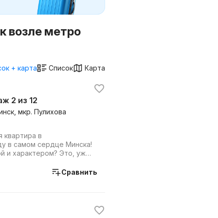
к возле метро
ок + карта
Список
Карта
таж 2 из 12
инск, мкр. Пулихова
я квартира в
у в самом сердце Минска!
й и характером? Это, уже
для тех, кто ...
Сравнить