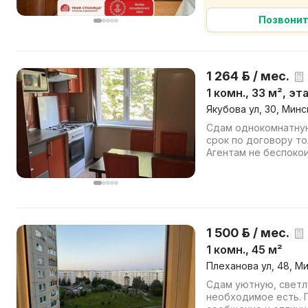
Квартира расположена
Позвони
1 264 р. / мес.
1 комн., 33 м², эт
Якубова ул, 30, Минс
Сдам однокомнатную
срок по договору то
Агентам не беспокоит
только долгосрочная 
1 500 р. / мес.
1 комн., 45 м²
Плеханова ул, 48, М
Сдам уютную, светл
необходимое есть. 