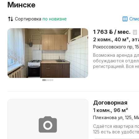
Минске
Сортировка
по новизне
Спис
1 763 р. / мес.
2 комн., 40 м², эт
Рокоссовского пр, 1
Возможна аренда дл
обсуждаются отдел
регистрацией. Вся 
жизни есть. Две раз
Договорная
1 комн., 96 м²
Плеханова ул, 125, М
Сдаётся квартира п
125 есть все удобст