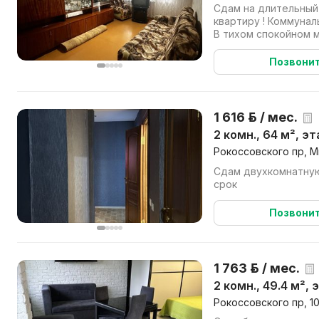
Сдам на длительный
квартиру ! Коммунал
В тихом спокойном 
Позвони
1 616 р. / мес.
2 комн., 64 м², э
Рокоссовского пр, М
Сдам двухкомнатную
срок
Позвони
1 763 р. / мес.
2 комн., 49.4 м², 
Рокоссовского пр, 1