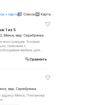
ок + карта
Список
Карта
аж 1 из 5
52, Минск, мкр. Серебрянка
я иностранцев. Условия
ьно, поможем с
необходимая мебель для
дельные комнаты в...
Сравнить
инск, мкр. Серебрянка
о адресу Минск, Плеханова
ва