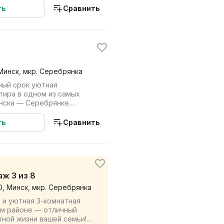
ть
Сравнить
 Минск, мкр. Серебрянка
ный срок уютная
тира в одном из самых
нска — Серебрянке.
готова к проживанию....
ть
Сравнить
таж 3 из 8
0, Минск, мкр. Серебрянка
 и уютная 3-комнатная
ом районе — отличный
тной жизни вашей семьи!