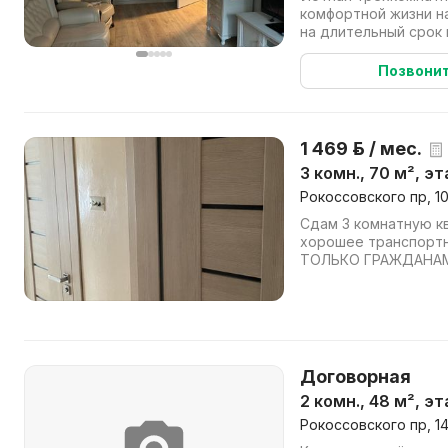
комфортной жизни на Пле
на длительный срок
квартиру. Здесь всё 
Позвони
1 469 р. / мес.
3 комн., 70 м², эт
Рокоссовского пр, 1
Сдам 3 комнатную кв
хорошее транспорт
ТОЛЬКО ГРАЖДАНАМ 
по договору. Агентст
Договорная
2 комн., 48 м², э
Рокоссовского пр, 1