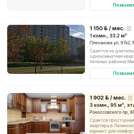
Позвони
1 150 р. / мес.
1 комн., 33.2 м²
Плеханова ул, 97к2,
Сдается на длитель
однокомнатная квар
зеленых районов Ми
Квартира полностью 
Позвони
1 902 р. / мес.
3 комн., 95 м², э
Рокоссовского пр, 8
Сдается просторная
квартира в Ленинск
вариант для комфор