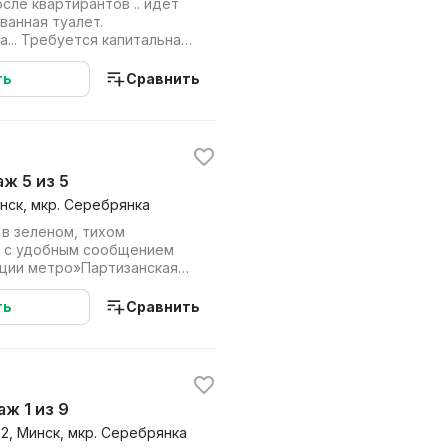
сле квартирантов .. идет
ванная туалет.
... Требуется капитальная
ть
Сравнить
аж 5 из 5
инск, мкр. Серебрянка
 в зеленом, тихом
, с удобным сообщением
нции метро»Партизанская»
 аккуратная...
ть
Сравнить
аж 1 из 9
02, Минск, мкр. Серебрянка