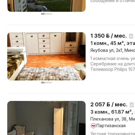
сообщение и отличн
выходят в парк:
1 350 р. / мес.
1 комн., 45 м², эт
Якубова ул, 2к1, Мин
1 комнатная очень ую
Серебрянке на длит
Телевизор Philips 10
Кухня Милан, Новый 
2 057 р. / мес.
3 комн., 61.87 м²,
Плеханова ул, 38, М
Партизанская
Уютная трехкомнатн