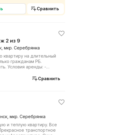
 на 3...
ть
Сравнить
аж 2 из 9
к, мкр. Серебрянка
 квартиру на длительный
лько гражданам РБ.
ь. Условия аренды: -
аренда, ...
Сравнить
инск, мкр. Серебрянка
ую и теплую квартиру. Все
Прекрасное транспортное