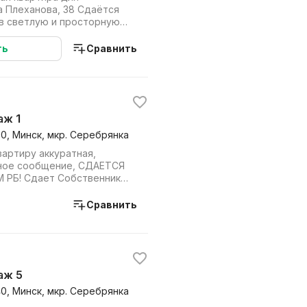
ханова, 38 Сдаётся
 в светлую и просторную
продумано д...
ть
Сравнить
аж 1
00, Минск, мкр. Серебрянка
артиру аккуратная,
ное сообщение, СДАЕТСЯ
РБ! Сдает Собственник
вам просьба н...
Сравнить
таж 5
40, Минск, мкр. Серебрянка