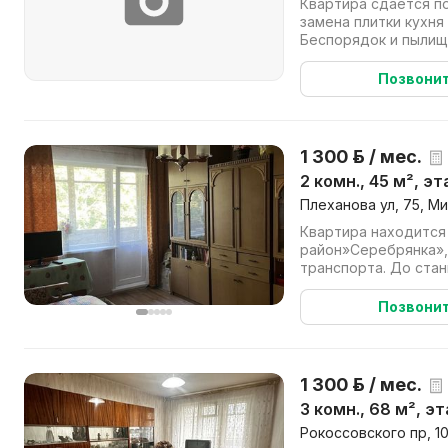
Квартира сдаётся по
замена плитки кухня 
Беспорядок и пылища
уборка...
Позвони
1 300 р. / мес.
2 комн., 45 м², эт
Плеханова ул, 75, М
Квартира находится
район»Серебрянка»
транспорта. До ста
3 остановки.Квартира
Позвони
1 300 р. / мес.
3 комн., 68 м², эт
Рокоссовского пр, 1