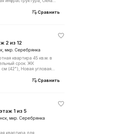
ая инфраструктура, Окна
Сравнить
аж 2 из 12
ск, мкр. Серебрянка
тная квартира 45 кв.м. в
ельный срок. ЖК
7 см (42"), Новая угловая
Холоди...
Сравнить
 этаж 1 из 5
инск, мкр. Серебрянка
ая квартира для