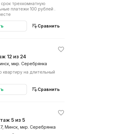
 срок трехкомнатную
ьные платежи 100 рублей .
месте
ть
Сравнить
таж 12 из 24
инск, мкр. Серебрянка
 квартиру на длительный
ть
Сравнить
этаж 5 из 5
07, Минск, мкр. Серебрянка