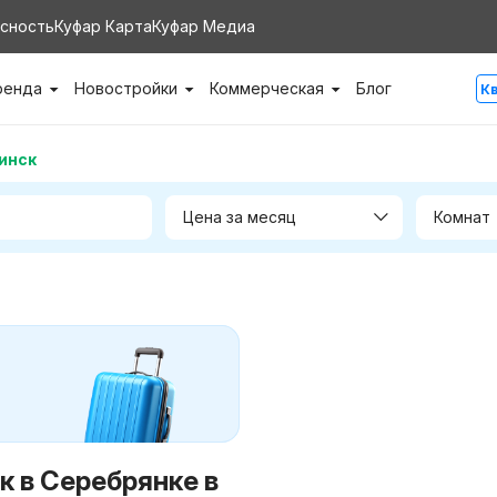
сность
Куфар Карта
Куфар Медиа
ренда
Новостройки
Коммерческая
Блог
К
инск
Цена за месяц
Комнат
к в Серебрянке в