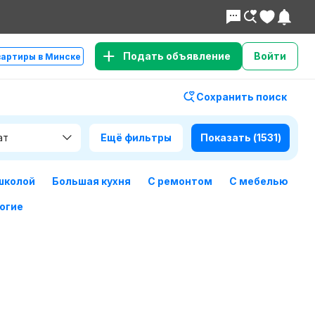
Подать объявление
Войти
вартиры в Минске
Сохранить поиск
ат
Ещё фильтры
Показать
(1531)
школой
Большая кухня
С ремонтом
С мебелью
огие