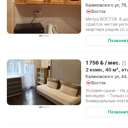
Калиновского ул, 76,
Восток
Метро ВОСТОК. В долгосрочную аренду
сдаётся чистая уют
квартира рядом со 
(~300 м пешком). Всё
Позвони
1 756 р. / мес.
2 комн., 40 м², э
Калиновского ул, 44,
Восток
Условия сдачи: - На 
месяцев). - Только 
Коммунальные плат
арендатором отдельн
Позвони