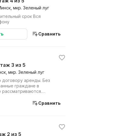
этаж 4 из 5
Минск, мкр. Зеленый луг
лительный срок Вся
фону
ть
Сравнить
этаж 3 из 5
ск, мкр. Зеленый луг
о договору аренды. Без
ранные граждане в
е рассматриваются.
о долгосрочную ар...
Сравнить
таж 2 из 5