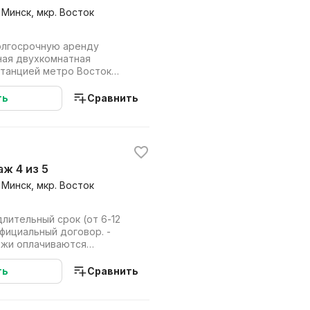
 Минск, мкр. Восток
ная двухкомнатная
станцией метро Восток
 оборудовано для ...
ть
Сравнить
таж 4 из 5
 Минск, мкр. Восток
длительный срок (от 6-12
официальный договор. -
ежи оплачиваются
о (ориенти...
ть
Сравнить