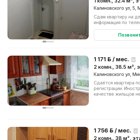
1 комн., 32.4 м², 
Калиновского ул, 5, 
Сдам квартиру на д
информация по теле
Позвони
1 171 р. / мес.
2 комн., 38.5 м², 
Калиновского ул, Мин
Сдаётся квартира п
регистрации. Иност
качестве жильцов н
Рассматриваем тольк
1 756 р. / мес.
2 комн., 38 м², э