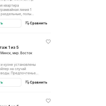
ая квартира
рамвайная линия 1
 раздельные, полы
ком, два дивана, шкаф,
ть
Сравнить
этаж 1 из 5
 Минск, мкр. Восток
 и кухне установлены
ойлер на случай
 воды. Предпочтенье
домашних животных....
ть
Сравнить