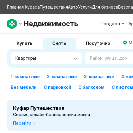
Главная Куфара
Путешествия
Авто
Услуги
Для бизнеса
Безопа
Недвижимость
Продажа
А
М
Купить
Снять
Посуточно
1-комнатные
2-комнатные
3-комнатные
4-ко
Без мебели
С парковкой
С балконом
С лифто
Куфар Путешествия
Сервис онлайн-бронирования жилья
Перейти