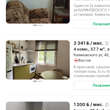
Сдается 2х комнатн
ул.КАЛИНОВСКОГО (т
остановка). Комнаты
досчатые покрыты ла
стенк...
Позвони
2 341 р. / мес.
4 комн., 57.7 м², 
Калиновского ул, 46,
Восток
В прихожей, санузле
теплые полы. Есть б
отключения горячей
семье с детьми без 
Позвони
1 200 р. / мес.