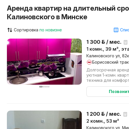
Аренда квартир на длительный срок
Калиновского в Минске
Сортировка
по новизне
Спис
1 300 р. / мес.
1 комн., 39 м², эт
Калиновского ул, 82к
Борисовский трак
Долгосрочная аренда
уютная 1-комн. квар
техника для комфор
банки, магазины, дом 
Позвони
1 200 р. / мес.
2 комн., 53 м²
Калиновского ул, Мин