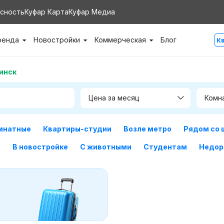
сность
Куфар Карта
Куфар Медиа
ренда
Новостройки
Коммерческая
Блог
К
инск
Цена за месяц
Комн
мнатные
Квартиры-студии
Возле метро
Рядом со 
м
В новостройке
С животными
Студентам
Недор