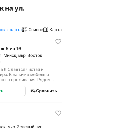
 на ул.
ок + карта
Список
Карта
аж 5 из 16
1, Минск, мкр. Восток
т
 !!! Сдается чистая и
тира. В наличие мебель и
тного проживания. Рядом
бы...
ть
Сравнить
ск, мкр. Зеленый луг