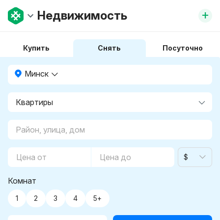
+
Недвижимость
Купить
Снять
Посуточно
Минск
$
Комнат
1
2
3
4
5+