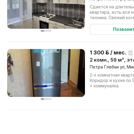
Сдается на длитель
квартира, есть вся 
техника. Свежий ко
комиссии агентству! 
Позвони
1 300 р. / мес.
2 комн., 59 м², э
Петра Глебки ул, Ми
2-х комнатная кварт
Коридор и кухня по 9
+ коммуналка