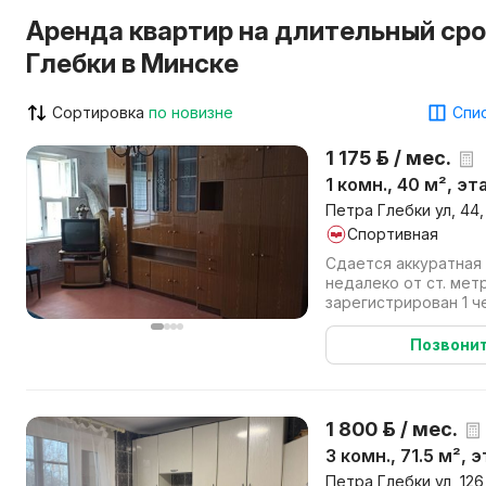
Аренда квартир на длительный срок
Глебки в Минске
Сортировка
по новизне
Спис
1 175 р. / мес.
1 комн., 40 м², эт
Петра Глебки ул, 44
Спортивная
Сдается аккуратная 
недалеко от ст. мет
зарегистрирован 1 
семейным парам или 1
Позвони
1 800 р. / мес.
3 комн., 71.5 м², 
Петра Глебки ул, 12