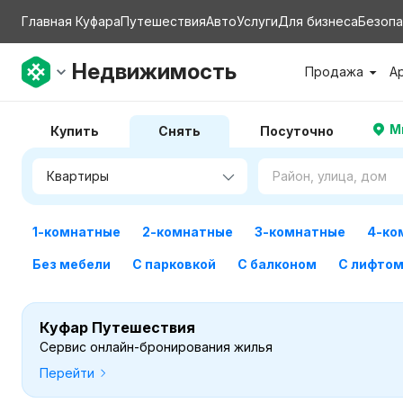
Главная Куфара
Путешествия
Авто
Услуги
Для бизнеса
Безопа
Недвижимость
Продажа
А
М
Купить
Снять
Посуточно
1-комнатные
2-комнатные
3-комнатные
4-ко
Без мебели
С парковкой
С балконом
С лифто
Куфар Путешествия
Сервис онлайн-бронирования жилья
Перейти