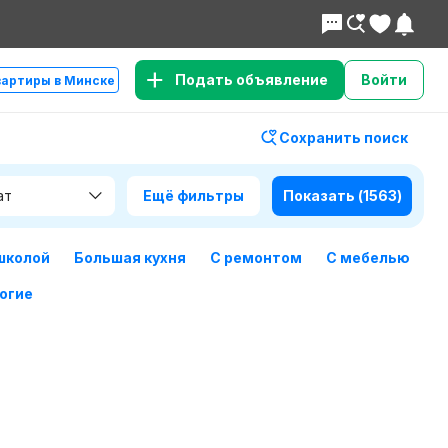
Подать объявление
Войти
вартиры в Минске
Сохранить поиск
ат
Ещё фильтры
Показать
(1563)
школой
Большая кухня
С ремонтом
С мебелью
огие