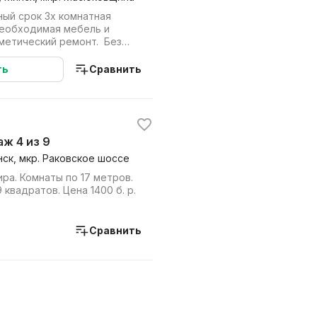
ный срок 3х комнатная
необходимая мебель и
сметический ремонт. Без
Прописа...
ть
Сравнить
таж 4 из 9
нск, мкр. Раковское шоссе
ира. Комнаты по 17 метров.
 квадратов. Цена 1400 б. р.
Сравнить