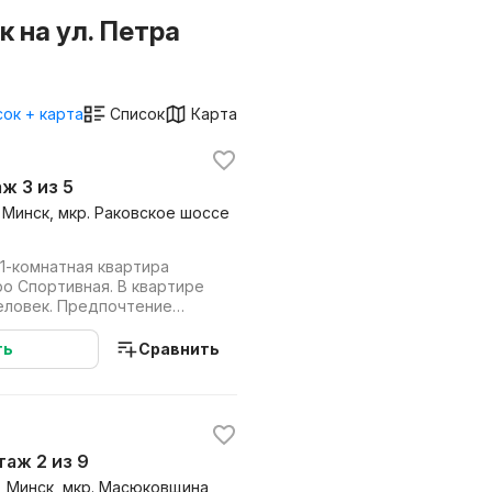
 на ул. Петра
ок + карта
Список
Карта
аж 3 из 5
, Минск, мкр. Раковское шоссе
1-комнатная квартира
ро Спортивная. В квартире
человек. Предпочтение
 чело...
ть
Сравнить
этаж 2 из 9
6, Минск, мкр. Масюковщина