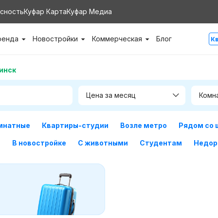
сность
Куфар Карта
Куфар Медиа
ренда
Новостройки
Коммерческая
Блог
К
инск
Цена за месяц
Комн
мнатные
Квартиры-студии
Возле метро
Рядом со 
м
В новостройке
С животными
Студентам
Недор