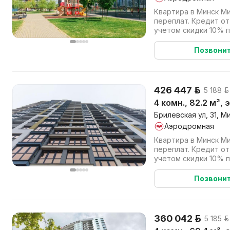
Квартира в Минск Ми
переплат. Кредит от
учетом скидки 10% 
(наличными или в кре
Позвони
426 447 р.
5 188 р
4 комн., 82.2 м², 
Брилевская ул, 31, М
Аэродромная
Квартира в Минск Ми
переплат. Кредит от
учетом скидки 10% 
(наличными или в кре
Позвони
360 042 р.
5 185 р