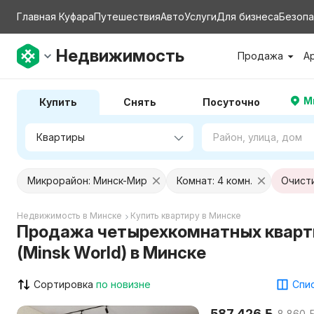
Главная Куфара
Путешествия
Авто
Услуги
Для бизнеса
Безопа
Недвижимость
Продажа
А
М
Купить
Снять
Посуточно
Микрорайон: Минск-Мир
Комнат: 4 комн.
Очист
Недвижимость в Минске
Купить квартиру в Минске
Продажа четырехкомнатных кварт
(Minsk World) в Минске
Сортировка
по новизне
Спис
587 426 р.
8 860 р