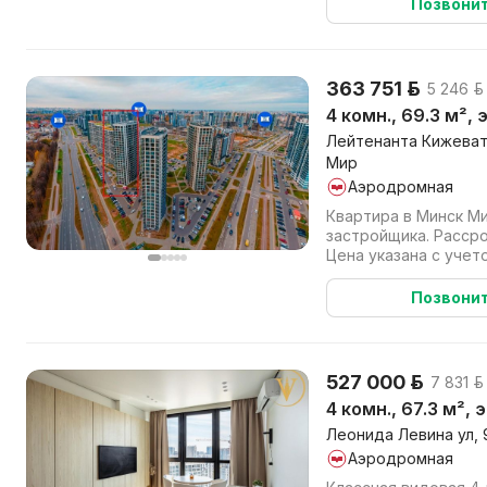
Позвони
363 751 р.
5 246 р.
4 комн., 69.3 м², 
Лейтенанта Кижевато
Мир
Аэродромная
Квартира в Минск М
застройщика. Рассро
Цена указана с учет
оплате (наличными или
Позвони
527 000 р.
7 831 р.
4 комн., 67.3 м²,
Леонида Левина ул, 
Аэродромная