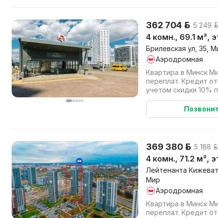
362 704 р.
5 249 р
4 комн., 69.1 м², 
Брилевская ул, 35, М
Аэродромная
Квартира в Минск Ми
переплат. Кредит от
учетом скидки 10% 
(наличными или в кре
Позвони
369 380 р.
5 188 р
4 комн., 71.2 м², 
Лейтенанта Кижевато
Мир
Аэродромная
Квартира в Минск Ми
переплат. Кредит от