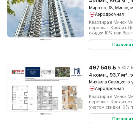
4 комн., 69.4 м², 
Мира пр, 18, Минск, 
Аэродромная
Квартира в Минск Ми
переплат. Кредит. Ц
скидки 10% при быс
или в кредит). Работ
Позвони
497 546 р.
5 307 р
4 комн., 93.7 м², 
Михаила Савицкого ул
Аэродромная
Квартира в Минск Ми
переплат. Кредит от
учетом скидки 10% 
(наличными или в кре
Позвони