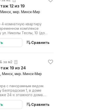
 этаж 12 из 19
 Минск, мкр. Минск-Мир
 4-комнатную квартиру
овременном комплексе
 ул. Николы Теслы, 10 (дом
Еврази...
ть
Сравнить
 р. за м2
 этаж 19 из 24
, Минск, мкр. Минск-Мир
ира с панорамным видом.
 Белградская 1, в доме
таже 24-х этажного дома.
т...
ть
Сравнить