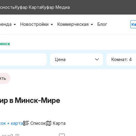
сность
Куфар Карта
Куфар Медиа
ренда
Новостройки
Коммерческая
Блог
К
инск
Цена
Комнат: 4
ить
ир в Минск-Мире
ок + карта
Список
Карта
. за м2