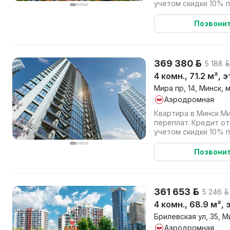
учетом скидки 10% 
(наличными или в кре
Позвони
369 380 р.
5 188 р
4 комн., 71.2 м², 
Мира пр, 14, Минск, 
Аэродромная
Квартира в Минск Ми
переплат. Кредит от
учетом скидки 10% 
(наличными или в кре
Позвони
361 653 р.
5 246 р.
4 комн., 68.9 м²,
Брилевская ул, 35, М
Аэродромная