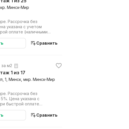
этаж 1 из 25
мкр. Минск-Мир
ре. Рассрочка без
ена указана с учетом
трой оплате (наличными
аем напрямую...
ть
Сравнить
. за м2
этаж 1 из 17
, 1, Минск, мкр. Минск-Мир
ре. Рассрочка без
 5%. Цена указана с
при быстрой оплате
дит). Работаем на...
ть
Сравнить