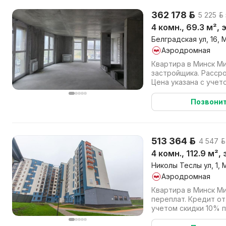
362 178 р.
5 225 р.
4 комн., 69.3 м², 
Белградская ул, 16, 
Аэродромная
Квартира в Минск М
застройщика. Рассро
Цена указана с учет
оплате (наличными или
Позвони
513 364 р.
4 547 р.
4 комн., 112.9 м²,
Николы Теслы ул, 1, 
Аэродромная
Квартира в Минск Ми
переплат. Кредит от
учетом скидки 10% 
(наличными или в кре