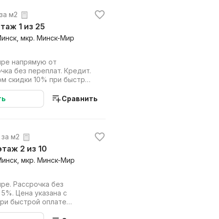
 за м2
этаж 1 из 25
Минск, мкр. Минск-Мир
ире напрямую от
чка без переплат. Кредит.
ом скидки 10% при быстрой
 в кр...
ть
Сравнить
 за м2
 этаж 2 из 10
Минск, мкр. Минск-Мир
ре. Рассрочка без
 5%. Цена указана с
при быстрой оплате
дит). Работаем на...