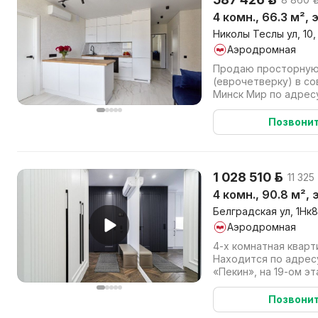
4 комн., 66.3 м²,
Николы Теслы ул, 10,
Аэродромная
Продаю просторную
(еврочетверку) в с
Минск Мир по адресу
«Тбилиси», квартал «
Позвони
1 028 510 р.
11 325
4 комн., 90.8 м²,
Белградская ул, 1Нк8
Аэродромная
4-х комнатная кварт
Находится по адресу
«Пекин», на 19-ом э
Локация с идеальной 
Позвони