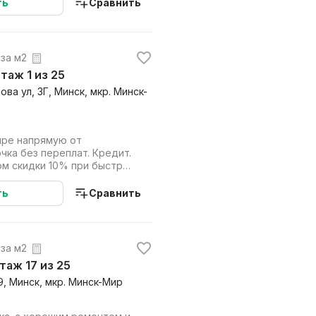
ть
Сравнить
 за м2
этаж 1 из 25
ва ул, 3Г, Минск, мкр. Минск-
ире напрямую от
чка без переплат. Кредит.
ом скидки 10% при быстрой
 в кр...
ть
Сравнить
 за м2
 этаж 17 из 25
9, Минск, мкр. Минск-Мир