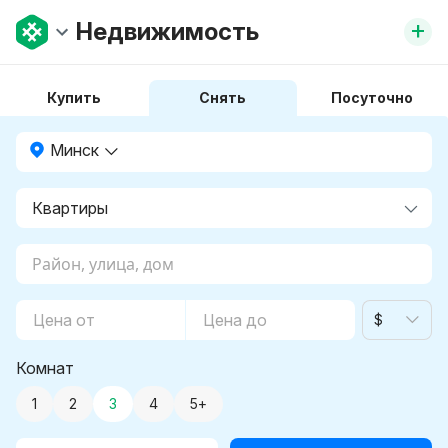
+
Недвижимость
Купить
Снять
Посуточно
Минск
$
Комнат
1
2
3
4
5+