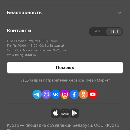
Безопасность
Контакты
BY
RU
ООО «Куфар Тех», УНП 191767445
Пн-Пт: 10:00 – 18:00; Сб, Вс: Выходной
220029, г. Минск, ул. Красная 7А-2, 3-й
этаж
help@kufar.by
Помощь
Защита прав потребителей сервиса Куфар Маркет
Куфар — площадка объявлений Беларуси. ООО «Куфар