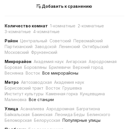
Добавить к сравнению
Количество комнат
1-комнатные
2-комнатные
3-комнатные
4-комнатные
Район
Центральный
Советский
Первомайский
Партизанский
Заводской
Ленинский
Октябрьский
Московский
Фрунзенский
Микрорайон
Академия наук
Ангарская
Аэродромная
Боровая
Боровляны
Брилевичи
Верхний город
Веснянка
Восток
Все микрорайоны
Метро
Автозаводская
Академия наук
Борисовский тракт
Восток
Грушевка
Институт культуры
Каменная горка
Кунцевщина
Малиновка
Все станции
Улица
Асаналиева
Аэродромная
Багратиона
Байкальская
Бакинская
Леонида Беды
Белинского
Беломорская
Белорусская
Популярные улицы