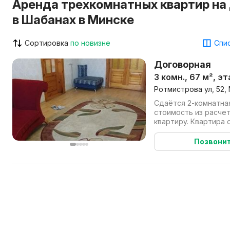
Аренда трехкомнатных квартир на
в Шабанах в Минске
Сортировка
по новизне
Спис
Договорная
3 комн., 67 м², э
Ротмистрова ул, 52,
Сдаётся 2-комнатная
стоимость из расчет
квартиру. Квартира 
для ОРГАНИЗАЦИЙ. Вм
Позвони