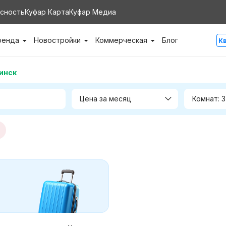
сность
Куфар Карта
Куфар Медиа
ренда
Новостройки
Коммерческая
Блог
К
инск
Цена за месяц
Комнат: 3