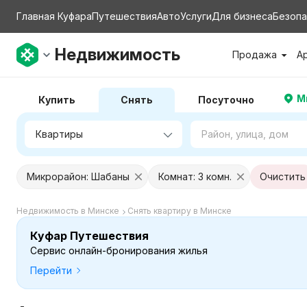
Главная Куфара
Путешествия
Авто
Услуги
Для бизнеса
Безопа
Недвижимость
Продажа
А
М
Купить
Снять
Посуточно
Микрорайон: Шабаны
Комнат: 3 комн.
Очистить
Недвижимость в Минске
Снять квартиру в Минске
Куфар Путешествия
Сервис онлайн-бронирования жилья
Перейти