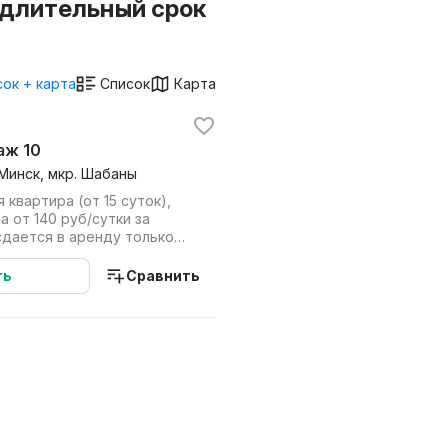
 длительный срок
ок + карта
Список
Карта
таж 10
 Минск, мкр. Шабаны
 квартира (от 15 суток),
а от 140 руб/сутки за
сдается в аренду только
ест...
ть
Сравнить